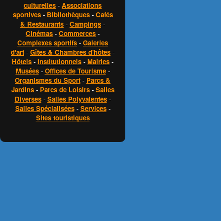
culturelles
-
Associations
sportives
-
Bibliothèques
-
Cafés
& Restaurants
-
Campings
-
Cinémas
-
Commerces
-
Complexes sportifs
-
Galeries
d'art
-
Gîtes & Chambres d'hôtes
-
Hôtels
-
Institutionnels
-
Mairies
-
Musées
-
Offices de Tourisme
-
Organismes du Sport
-
Parcs &
Jardins
-
Parcs de Loisirs
-
Salles
Diverses
-
Salles Polyvalentes
-
Salles Spécialisées
-
Services
-
Sites touristiques