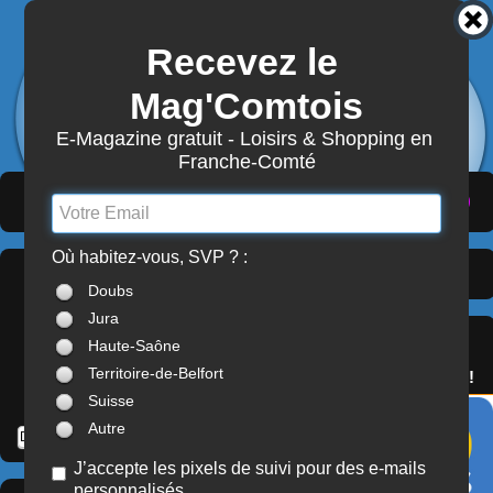
Recevez le 
3872
Actualités
Mag'Comtois
7870
Structures
Abonnement Mag'Comtois
E-Magazine gratuit - Loisirs & Shopping en 
Franche-Comté
LeComtois.com - Culture & loisirs en
(
ACTUALITÉS
)
(
ANNUAIRE
)
(
MON COMPTE
)
Franche-Comté
Où habitez-vous, SVP ? :
Soirées / Animations
À LA UNE
Doubs
> Doubs (25)
Jura
SERVICES
Haute-Saône
OFFREZ(-VOUS)
Territoire-de-Belfort
LE PASS'COMTOIS !
Suisse
Autre
J’accepte les pixels de suivi pour des e-mails
personnalisés