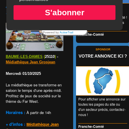
APRÈS-MIDI
😉 LA carte de réduction
S'abonner
SALOON
accessible à tous et valable
1 an entier en Franche-Comté !
👍 + de 350 Partenaires dans
tous les domaines !
Powered by
ActiveTrail
Franche-Comté
SPONSOR
VOTRE ANNONCE ICI ?
BAUME-LES-DAMES
(
25110
)
-
Médiathèque Jean Grosjean
Mercredi 01/10/2025
La médiathèque se transforme en
saloon le temps d'une après-midi.
Profitez de jeux de société sur le
Pour afficher une annonce sur
thème du Far West.
toutes les pages du site ou
d'un secteur précis, contactez-
Horaires :
À partir de 14h
nous !
+ d'infos :
Médiathèque Jean
Franche-Comté