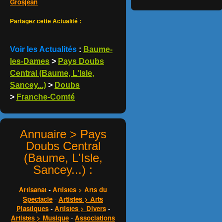
Grosjean
Partagez cette Actualité :
Voir les Actualités
:
Baume-
les-Dames
>
Pays Doubs
Central (Baume, L'Isle,
Sancey...)
>
Doubs
>
Franche-Comté
Annuaire > Pays
Doubs Central
(Baume, L'Isle,
Sancey...) :
Artisanat
-
Artistes > Arts du
Spectacle
-
Artistes > Arts
Plastiques
-
Artistes > Divers
-
Artistes > Musique
-
Associations