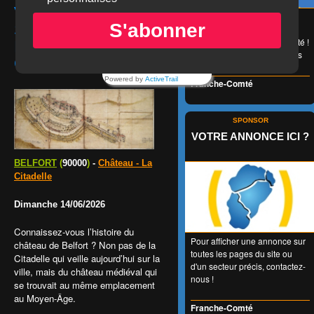
VISITE GUIDÉE :
😉 LA carte de réduction
S'abonner
SUR LES TRACES
accessible à tous et valable
1 an entier en Franche-Comté !
DE L'ANCIEN
👍 + de 350 Partenaires dans
CHÂTEAU
tous les domaines !
Powered by
ActiveTrail
Franche-Comté
SPONSOR
VOTRE ANNONCE ICI ?
BELFORT
(
90000
)
-
Château - La
Citadelle
Dimanche 14/06/2026
Connaissez-vous l’histoire du
Pour afficher une annonce sur
château de Belfort ? Non pas de la
toutes les pages du site ou
Citadelle qui veille aujourd’hui sur la
d'un secteur précis, contactez-
ville, mais du château médiéval qui
nous !
se trouvait au même emplacement
au Moyen-Âge.
Franche-Comté