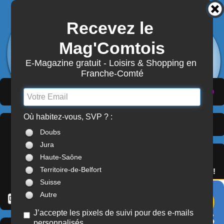
Recevez le 
3876
Actualités
Mag'Comtois
7870
Structures
Abonnement Mag'Comtois
E-Magazine gratuit - Loisirs & Shopping en 
Franche-Comté
LeComtois.com - Culture & loisirs en
(
ACTUALITÉS
)
(
ANNUAIRE
)
(
MON COMPTE
)
Franche-Comté
Où habitez-vous, SVP ? :
Culture
> Territoire-de-
À LA UNE
Doubs
Belfort (90)
Jura
SERVICES
Haute-Saône
OFFREZ(-VOUS)
Territoire-de-Belfort
LE PASS'COMTOIS !
Suisse
Autre
J’accepte les pixels de suivi pour des e-mails
personnalisés