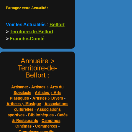
Partagez cette Actualité :
Voir les Actualités
:
Belfort
>
Territoire-de-Belfort
>
Franche-Comté
Annuaire >
Territoire-de-
Belfort :
Artisanat
-
Artistes > Arts du
Spectacle
-
Artistes > Arts
Plastiques
-
Artistes > Divers
-
Artistes > Musique
-
Associations
culturelles
-
Associations
sportives
-
Bibliothèques
-
Cafés
& Restaurants
-
Campings
-
Cinémas
-
Commerces
-
Complexes sportifs
-