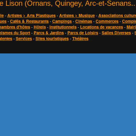
 Lison (Ornans, Quingey, Arc-et-Senans...
le
-
Artistes > Arts Plastiques
-
Artistes > Musique
-
Associations cultur
ques
-
Cafés & Restaurants
-
Campings
-
Cinémas
-
Commerces
-
Compl
hambres d'hôtes
-
Hôtels
-
Institutionnels
-
Locations de vacances
-
Mair
nismes du Sport
-
Parcs & Jardins
-
Parcs de Loisirs
-
Salles Diverses
-
alentes
-
Services
-
Sites touristiques
-
Théâtres