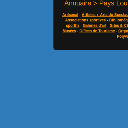
Annuaire > Pays Loue
Artisanat
-
Artistes > Arts du Spectac
Associations sportives
-
Bibliothè
sportifs
-
Galeries d'art
-
Gîtes & C
Musées
-
Offices de Tourisme
-
Orga
Polyv