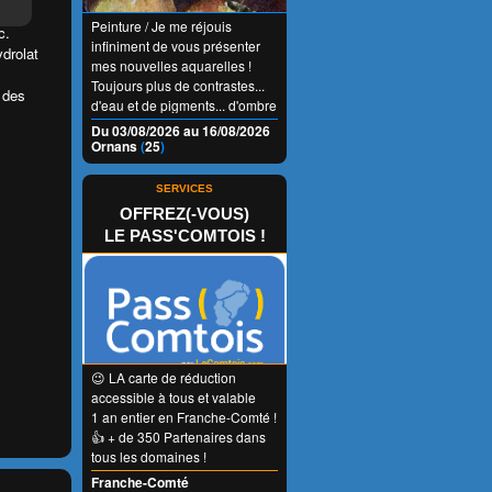
Peinture / Je me réjouis
c.
infiniment de vous présenter
ydrolat
mes nouvelles aquarelles !
Toujours plus de contrastes...
 des
d'eau et de pigments... d'ombre
et de lumière... Et aussi de
Du 03/08/2026 au 16/08/2026
nouveaux encadrements. Plus
Ornans
(
25
)
le temps passe et plus je me
régale ! Je serai sous la
SERVICES
verrière de la Mairie tous les
OFFREZ(-VOUS)
jours de 9h30 à 19h.
LE PASS'COMTOIS !
😉 LA carte de réduction
accessible à tous et valable
1 an entier en Franche-Comté !
👍 + de 350 Partenaires dans
tous les domaines !
Franche-Comté