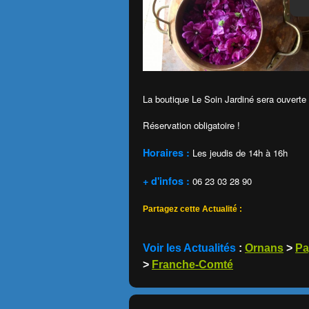
La boutique Le Soin Jardiné sera ouverte 
Réservation obligatoire !
Horaires :
Les jeudis de 14h à 16h
+ d'infos :
06 23 03 28 90
Partagez cette Actualité :
Voir les Actualités
:
Ornans
>
Pa
>
Franche-Comté