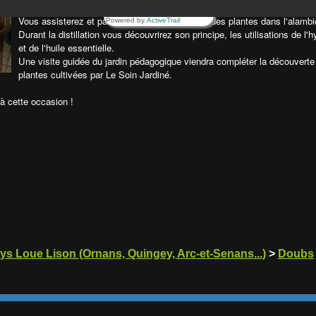
Vous assisterez et participerez au chargement des plantes dans l'alambi
Powered by
ActiveTrail
Durant la distillation vous découvrirez son principe, les utilisations de l'h
et de l'huile essentielle.
Une visite guidée du jardin pédagogique viendra compléter la découverte
plantes cultivées par Le Soin Jardiné.
à cette occasion !
ys Loue Lison (Ornans, Quingey, Arc-et-Senans...)
>
Doubs