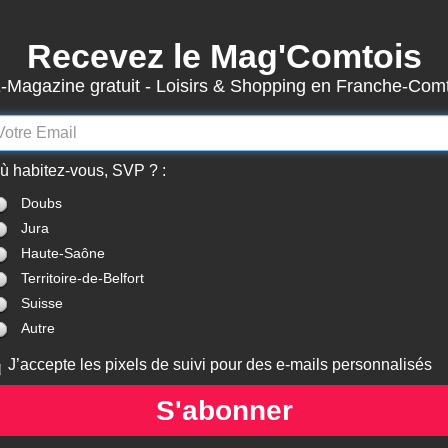
Recevez le Mag'Comtois
3872
Actualités
-Magazine gratuit - Loisirs & Shopping en Franche-Com
7870
Structures
Abonnement Mag'Comtois
LeComtois.com - Culture & loisirs en
ù habitez-vous, SVP ? :
(
ACTUALITÉS
)
(
ANNUAIRE
)
(
MON COMPTE
)
Franche-Comté
Doubs
Jura
Cours / Stages
> Doubs (25)
Haute-Saône
Territoire-de-Belfort
Suisse
Autre
DISTILLATION D'HUILE ESSENTIELLE
J’accepte les pixels de suivi pour des e-mails personnalisés
ORNANS
(
25290
)
- Le Soin Jardiné, 13 rue du Stade
S'abonner
Du Jeudi 02/07/2026 au Jeudi 13/08/2026