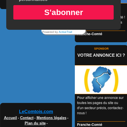
😉 LA carte de réduction
S'abonner
accessible à tous et valable
1 an entier en Franche-Comté !
👍 + de 350 Partenaires dans
tous les domaines !
Powered by
ActiveTrail
Franche-Comté
SPONSOR
VOTRE ANNONCE ICI ?
Pour afficher une annonce sur
toutes les pages du site ou
d'un secteur précis, contactez-
LeComtois.com
nous !
Accueil
-
Contact
-
Mentions légales
-
Plan du site
-
Franche-Comté