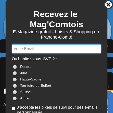
Recevez le 
3904
Actualités
Mag'Comtois
7867
Structures
Abonnement Mag'Comtois
E-Magazine gratuit - Loisirs & Shopping en 
Franche-Comté
LeComtois.com - Culture & loisirs en
(
ACTUALITÉS
)
(
ANNUAIRE
)
(
MON COMPTE
)
Franche-Comté
Où habitez-vous, SVP ? :
Sports
> Suisse (CH)
À LA UNE
Doubs
Jura
SERVICES
Haute-Saône
OFFREZ(-VOUS)
Territoire-de-Belfort
LE PASS'COMTOIS !
Suisse
Autre
Aucun résultat ne correspond
J’accepte les pixels de suivi pour des e-mails
à votre recherche.
personnalisés