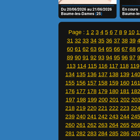
Du 20/06/2026 au 21/06/2026
En cours
Baume-les-Dames
(
25
)
Baume-l
Page :
1
2
3
4
5
6
7
8
9
10
1
31
32
33
34
35
36
37
38
39
60
61
62
63
64
65
66
67
68
89
90
91
92
93
94
95
96
97
113
114
115
116
117
118
119
134
135
136
137
138
139
14
155
156
157
158
159
160
16
176
177
178
179
180
181
18
197
198
199
200
201
202
20
218
219
220
221
222
223
22
239
240
241
242
243
244
24
260
261
262
263
264
265
26
281
282
283
284
285
286
28