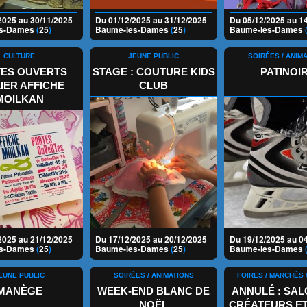
2025 au 30/11/2025
Du 01/12/2025 au 31/12/2025
Du 05/12/2025 au 1
es-Dames
(
25
)
Baume-les-Dames
(
25
)
Baume-les-Dames
CULTURE
JEUNE PUBLIC
SOIRÉES / ANIM
ES OUVERTS
STAGE : COUTURE KIDS
PATINOI
IER AFFICHE
CLUB
MOILKAN
2025 au 21/12/2025
Du 17/12/2025 au 20/12/2025
Du 19/12/2025 au 0
es-Dames
(
25
)
Baume-les-Dames
(
25
)
Baume-les-Dames
EUNE PUBLIC
SOIRÉES / ANIMATIONS
FOIRES / MARCHÉS 
MANÈGE
WEEK-END BLANC DE
ANNULÉ : SAL
NOËL
CRÉATEURS E