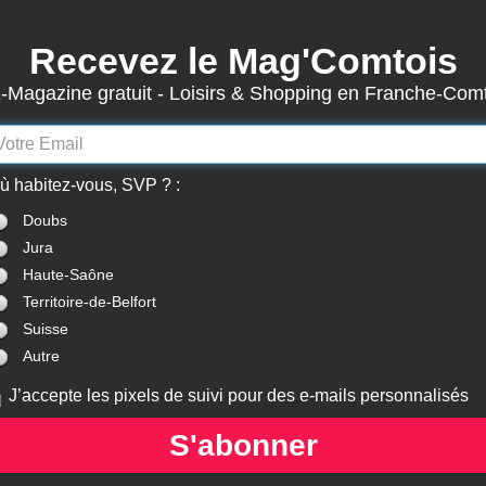
Recevez le Mag'Comtois
3942
Actualités
-Magazine gratuit - Loisirs & Shopping en Franche-Com
7870
Structures
Abonnement Mag'Comtois
LeComtois.com - Culture & loisirs en
ù habitez-vous, SVP ? :
(
ACTUALITÉS
)
(
ANNUAIRE
)
(
MON COMPTE
)
Franche-Comté
Doubs
Jura
Actualités
> Franche-Comté
Haute-Saône
Territoire-de-Belfort
Suisse
Autre
CULTURE
EXPOSITIONS
CINÉMA
ES OUVERTS
PORTES OUVERTS
ANNULÉE : SEM
J’accepte les pixels de suivi pour des e-mails personnalisés
ERS D'ARTISTES
D'ATELIERS D'ARTISTES
COMICE AGRI
LIER AFFICHE
- MAISON DES ATELIERS
CINÉM
S'abonner
MOILKAN