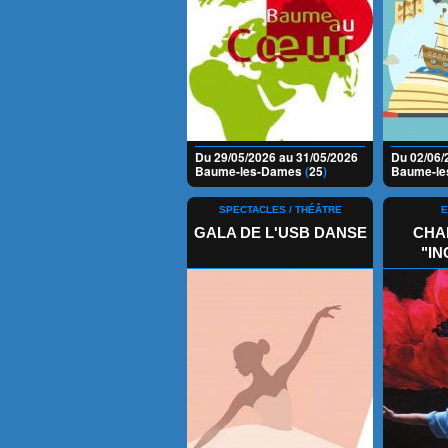
Du 29/05/2026 au 31/05/2026
Du 02/06/
Baume-les-Dames
(
25
)
Baume-l
SPECTACLES / THÉÂTRE
E
GALA DE L'USB DANSE
CHA
"IN