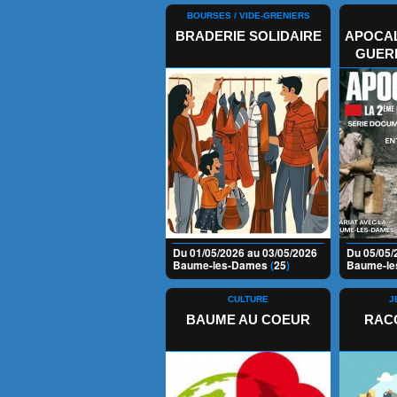
BOURSES / VIDE-GRENIERS
BRADERIE SOLIDAIRE
APOCAL
GUER
Du 01/05/2026 au 03/05/2026
Du 05/05/
Baume-les-Dames
(
25
)
Baume-l
CULTURE
J
BAUME AU COEUR
RACO