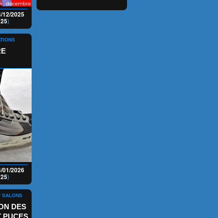
4/12/2025
(
25
)
ATIONS
RE
4/01/2026
(
25
)
/ SALONS
ON DES
T PUCES