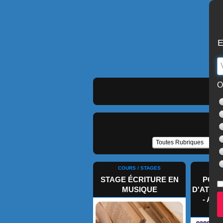
E
O
COURS / STAGES
STAGE ÉCRITURE EN
PORT
MUSIQUE
D'ATELI
- ATE