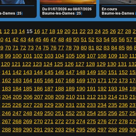
Du 01/07/2026 au 08/07/2026
En cours
es-Dames
(
25
)
Baume-les-Dames
(
25
)
Baume-les-Dames
1
12
13
14
15
16
17
18
19
20
21
22
23
24
25
26
27
28
2
40
41
42
43
44
45
46
47
48
49
50
51
52
53
54
55
56
57
69
70
71
72
73
74
75
76
77
78
79
80
81
82
83
84
85
86
98
99
100
101
102
103
104
105
106
107
108
109
110
11
120
121
122
123
124
125
126
127
128
129
130
131
13
0
141
142
143
144
145
146
147
148
149
150
151
152
15
1
162
163
164
165
166
167
168
169
170
171
172
173
17
2
183
184
185
186
187
188
189
190
191
192
193
194
19
3
204
205
206
207
208
209
210
211
212
213
214
215
21
4
225
226
227
228
229
230
231
232
233
234
235
236
23
5
246
247
248
249
250
251
252
253
254
255
256
257
25
6
267
268
269
270
271
272
273
274
275
276
277
278
27
7
288
289
290
291
292
293
294
295
296
297
298
299
30