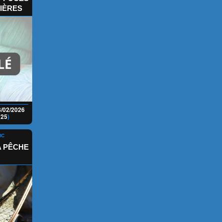
IÈRES
8/02/2026
(
25
)
IC
LA PÊCHE