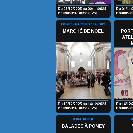
Du 25/10/2025 au 02/11/2025
Du 01/11/
Baume-les-Dames
(
25
)
Baume-l
FOIRES / MARCHÉS / SALONS
MARCHÉ DE NOËL
PORT
ATEL
Du 13/12/2025 au 14/12/2025
Du 14/12/
Baume-les-Dames
(
25
)
Baume-l
JEUNE PUBLIC
J
BALADES À PONEY