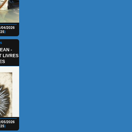
5/04/2026
(
25
)
NS
EAN -
 LIVRES
ES
2/05/2026
(
25
)