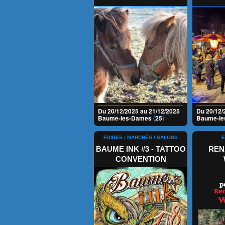
Du 20/12/2025 au 21/12/2025
Du 20/12/
Baume-les-Dames
(
25
)
Baume-l
FOIRES / MARCHÉS / SALONS
E
BAUME INK #3 - TATTOO
REN
CONVENTION