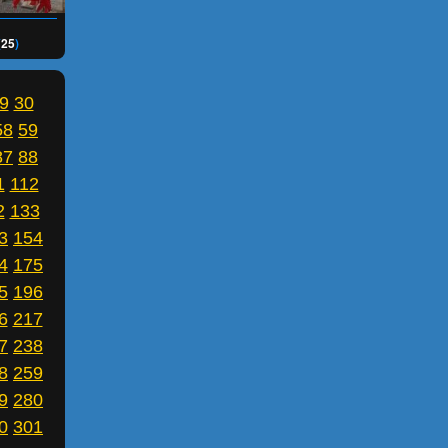
(
25
)
9
30
58
59
87
88
1
112
2
133
3
154
4
175
5
196
6
217
7
238
8
259
9
280
0
301