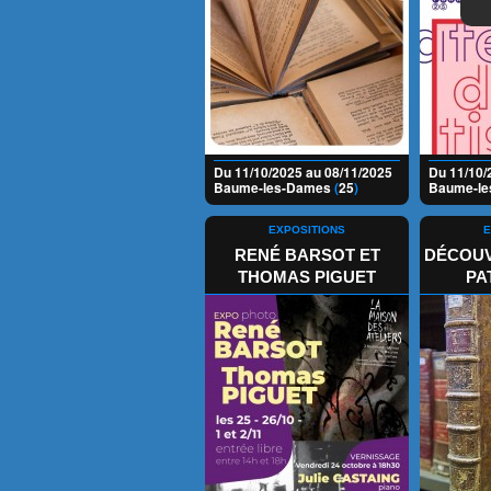
Du 11/10/2025 au 08/11/2025
Du 11/10/
Baume-les-Dames
(
25
)
Baume-l
EXPOSITIONS
E
RENÉ BARSOT ET
DÉCOUV
THOMAS PIGUET
PA