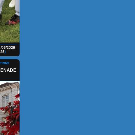
1/06/2026
(
25
)
ATIONS
MENADE