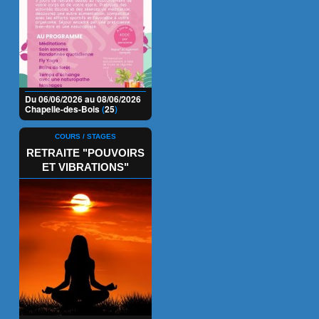
Du 06/06/2026 au 08/06/2026
Chapelle-des-Bois
(
25
)
COURS / STAGES
RETRAITE "POUVOIRS
ET VIBRATIONS"