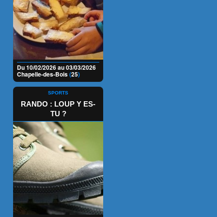
Du 10/02/2026 au 03/03/2026
Chapelle-des-Bois
(
25
)
SPORTS
RANDO : LOUP Y ES-
TU ?