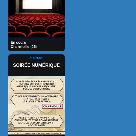
En cours
Charmoille
(
25
)
CULTURE
SOIRÉE NUMÉRIQUE