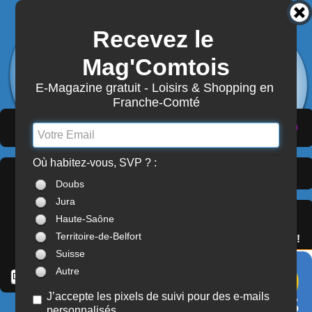
Recevez le 
3872
Actualités
Mag'Comtois
7870
Structures
Abonnement Mag'Comtois
E-Magazine gratuit - Loisirs & Shopping en 
Franche-Comté
LeComtois.com - Culture & loisirs en
(
ACTUALITÉS
)
(
ANNUAIRE
)
(
MON COMPTE
)
Franche-Comté
Où habitez-vous, SVP ? :
Actualités
> Franche-
À LA UNE
Doubs
Comté
Jura
SERVICES
Haute-Saône
OFFREZ(-VOUS)
Territoire-de-Belfort
LE PASS'COMTOIS !
Suisse
Autre
J’accepte les pixels de suivi pour des e-mails
personnalisés
COURS / STAGES