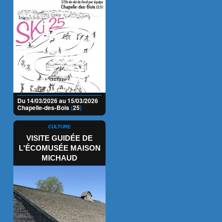
Du 14/03/2026 au 15/03/2026
Chapelle-des-Bois
(
25
)
CULTURE
VISITE GUIDÉE DE
L'ÉCOMUSÉE MAISON
MICHAUD