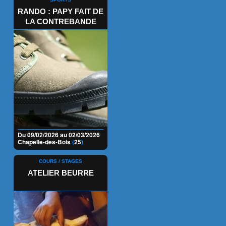
RANDO : PAPY FAIT DE
LA CONTREBANDE
Du 09/02/2026 au 02/03/2026
Chapelle-des-Bois
(
25
)
COURS / STAGES
ATELIER BEURRE