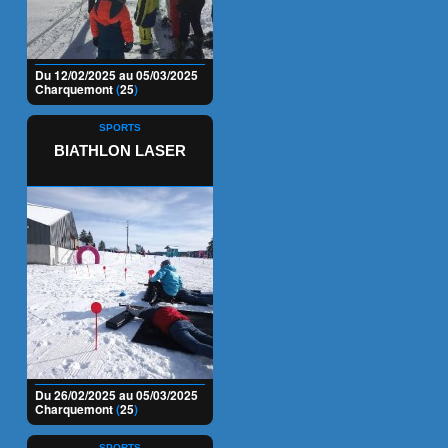
Du 12/02/2025 au 05/03/2025
Charquemont
(
25
)
SPORTS
BIATHLON LASER
Du 26/02/2025 au 05/03/2025
Charquemont
(
25
)
SPORTS