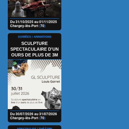
Du 31/10/2025 au 01/11/2025
Chargey-lès-Port
(
70
)
SOIRÉES / ANIMATIONS
SCULPTURE
SPECTACULAIRE D'UN
OURS DE PLUS DE 3M
Du 30/07/2026 au 31/07/2026
Chargey-lès-Port
(
70
)
SPECTACLES / THÉÂTRE