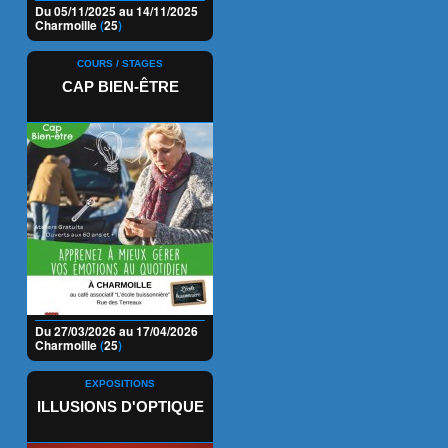
Du 05/11/2025 au 14/11/2025
Charmoille
(
25
)
COURS / STAGES
CAP BIEN-ÊTRE
Du 27/03/2026 au 17/04/2026
Charmoille
(
25
)
EXPOSITIONS
ILLUSIONS D'OPTIQUE