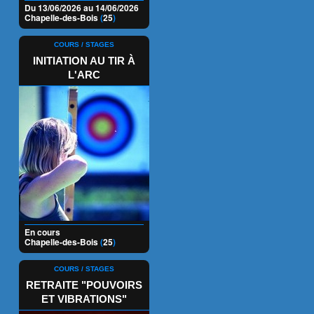
Du 13/06/2026 au 14/06/2026
Chapelle-des-Bois
(
25
)
COURS / STAGES
INITIATION AU TIR À
L'ARC
En cours
Chapelle-des-Bois
(
25
)
COURS / STAGES
RETRAITE "POUVOIRS
ET VIBRATIONS"