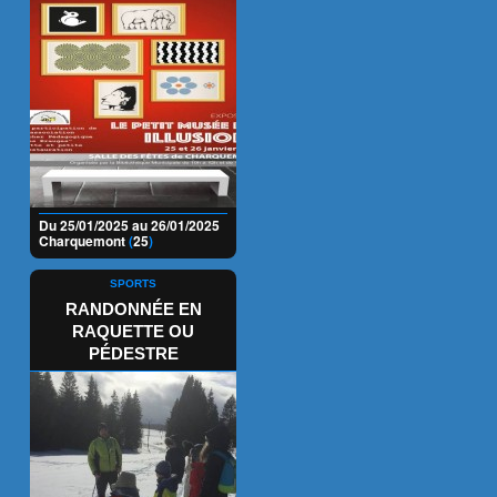
Du 25/01/2025 au 26/01/2025
Charquemont
(
25
)
SPORTS
RANDONNÉE EN
RAQUETTE OU
PÉDESTRE