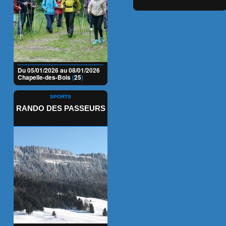
Du 05/01/2026 au 08/01/2026
Chapelle-des-Bois
(
25
)
SPORTS
RANDO DES PASSEURS