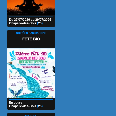
Du 27/07/2026 au 29/07/2026
Chapelle-des-Bois
(
25
)
SOIRÉES / ANIMATIONS
FÊTE BIO
En cours
Chapelle-des-Bois
(
25
)
CULTURE