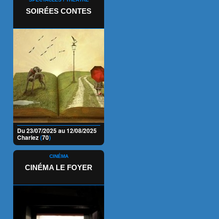
SOIRÉES CONTES
Du 23/07/2025 au 12/08/2025
Chariez
(
70
)
CINÉMA
CINÉMA LE FOYER