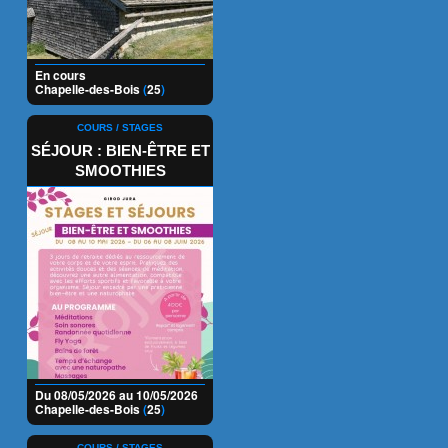
En cours
Chapelle-des-Bois
(
25
)
COURS / STAGES
SÉJOUR : BIEN-ÊTRE ET
SMOOTHIES
Du 08/05/2026 au 10/05/2026
Chapelle-des-Bois
(
25
)
COURS / STAGES