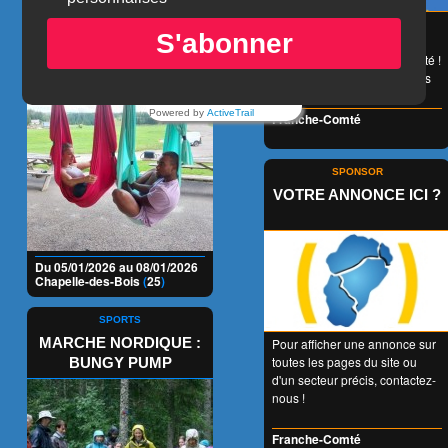
INITIATION AU FLY YOGA
😉 LA carte de réduction
S'abonner
accessible à tous et valable
1 an entier en Franche-Comté !
👍 + de 350 Partenaires dans
tous les domaines !
Powered by
ActiveTrail
Franche-Comté
SPONSOR
VOTRE ANNONCE ICI ?
Du 05/01/2026 au 08/01/2026
Chapelle-des-Bois
(
25
)
SPORTS
MARCHE NORDIQUE :
Pour afficher une annonce sur
toutes les pages du site ou
BUNGY PUMP
d'un secteur précis, contactez-
nous !
Franche-Comté