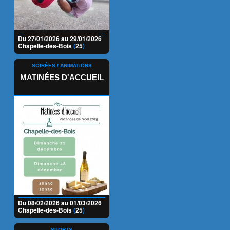
Du 27/01/2026 au 29/01/2026
Chapelle-des-Bois
(
25
)
SOIRÉES / ANIMATIONS
MATINÉES D'ACCUEIL
Du 08/02/2026 au 01/03/2026
Chapelle-des-Bois
(
25
)
SPORTS