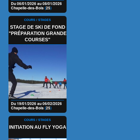
Du 06/01/2026 au 08/01/2026
Chapelle-des-Bois
(
25
)
COURS / STAGES
STAGE DE SKI DE FOND
"PRÉPARATION GRANDE
COURSES"
Du 19/01/2026 au 06/02/2026
Chapelle-des-Bois
(
25
)
COURS / STAGES
INITIATION AU FLY YOGA