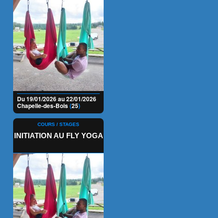
Du 19/01/2026 au 22/01/2026
Chapelle-des-Bois
(
25
)
COURS / STAGES
INITIATION AU FLY YOGA