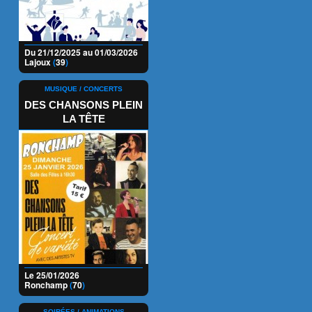
Du 21/12/2025 au 01/03/2026
Lajoux
(
39
)
MUSIQUE / CONCERTS
DES CHANSONS PLEIN
LA TÊTE
Le 25/01/2026
Ronchamp
(
70
)
SOIRÉES / ANIMATIONS