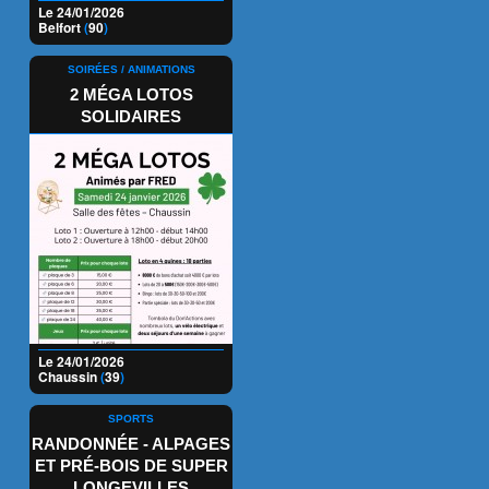
Le 24/01/2026
Belfort
(
90
)
SOIRÉES / ANIMATIONS
2 MÉGA LOTOS
SOLIDAIRES
Le 24/01/2026
Chaussin
(
39
)
SPORTS
RANDONNÉE - ALPAGES
ET PRÉ-BOIS DE SUPER
LONGEVILLES