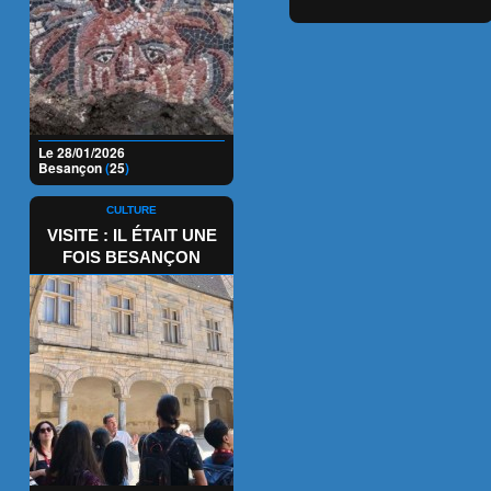
Le 28/01/2026
Besançon
(
25
)
CULTURE
VISITE : IL ÉTAIT UNE
FOIS BESANÇON