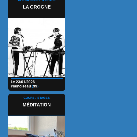
LA GROGNE
Le 23/01/2026
Plainoiseau
(
39
)
COURS / STAGES
MÉDITATION