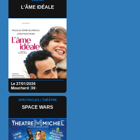
L'ÂME IDÉALE
Le 27/01/2026
Mouchard
(
39
)
SPECTACLES / THÉÂTRE
SPACE WARS