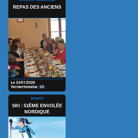
REPAS DES ANCIENS
Le 24/01/2026
Vernierfontaine
(
25
)
SPORTS
SKI : 51ÈME ENVOLÉE
NORDIQUE