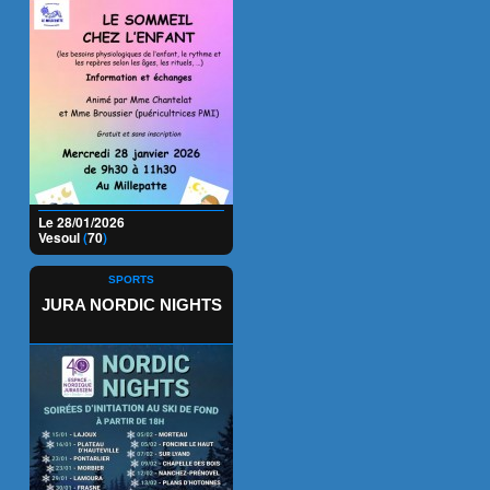
Le 28/01/2026
Vesoul
(
70
)
SPORTS
JURA NORDIC NIGHTS