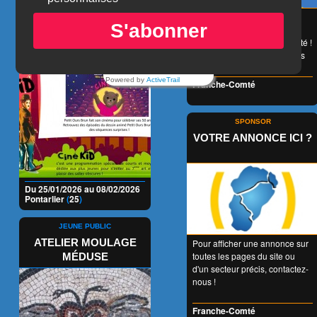
CINÉ KID - PETIT OURS
😉 LA carte de réduction
S'abonner
accessible à tous et valable
BRUN
1 an entier en Franche-Comté !
👍 + de 350 Partenaires dans
tous les domaines !
Powered by
ActiveTrail
Franche-Comté
SPONSOR
VOTRE ANNONCE ICI ?
Du 25/01/2026 au 08/02/2026
Pontarlier
(
25
)
JEUNE PUBLIC
ATELIER MOULAGE
Pour afficher une annonce sur
toutes les pages du site ou
MÉDUSE
d'un secteur précis, contactez-
nous !
Franche-Comté