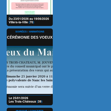
Du 23/01/2026 au 19/06/2026
Villers-la-Ville
(
70
)
SOIRÉES / ANIMATIONS
CÉRÉMONIE DES VOEUX
Le 25/01/2026
Les Trois-Châteaux
(
39
)
MUSIQUE / CONCERTS