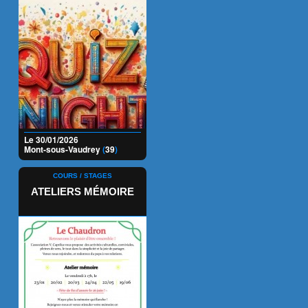
Le 30/01/2026
Mont-sous-Vaudrey
(
39
)
COURS / STAGES
ATELIERS MÉMOIRE