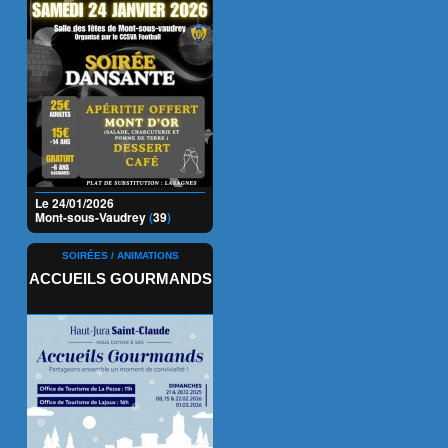
Le 24/01/2026
Mont-sous-Vaudrey
(
39
)
SOIRÉES / ANIMATIONS
ACCUEILS GOURMANDS