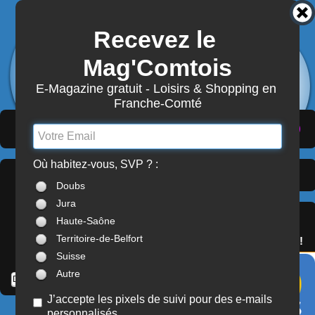
Recevez le 
3872
Actualités
Mag'Comtois
7870
Structures
Abonnement Mag'Comtois
E-Magazine gratuit - Loisirs & Shopping en 
Franche-Comté
LeComtois.com - Culture & loisirs en
(
ACTUALITÉS
)
(
ANNUAIRE
)
(
MON COMPTE
)
Franche-Comté
Où habitez-vous, SVP ? :
Dernières Actualités >
À LA UNE
Doubs
Franche-Comté
Jura
SERVICES
Haute-Saône
OFFREZ(-VOUS)
Territoire-de-Belfort
LE PASS'COMTOIS !
Suisse
Autre
J’accepte les pixels de suivi pour des e-mails
personnalisés
CINÉMA