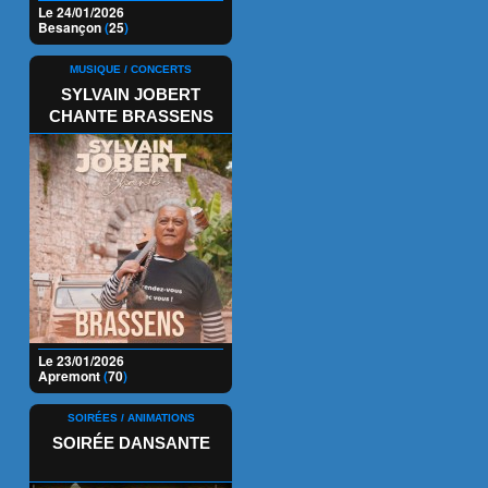
Le 24/01/2026
Besançon
(
25
)
MUSIQUE / CONCERTS
SYLVAIN JOBERT
CHANTE BRASSENS
Le 23/01/2026
Apremont
(
70
)
SOIRÉES / ANIMATIONS
SOIRÉE DANSANTE