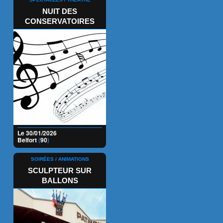
NUIT DES
CONSERVATOIRES
Le 30/01/2026
Belfort
(
90
)
SOIRÉES / ANIMATIONS
SCULPTEUR SUR
BALLONS