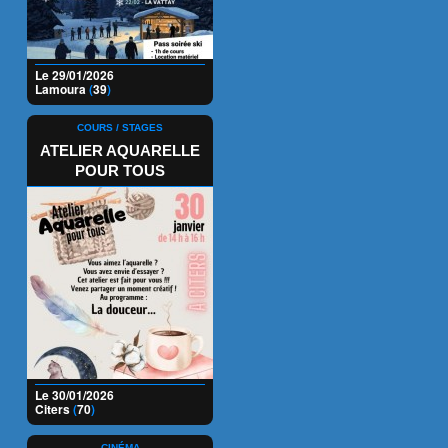
Le 29/01/2026
Lamoura
(
39
)
COURS / STAGES
ATELIER AQUARELLE
POUR TOUS
Le 30/01/2026
Citers
(
70
)
CINÉMA