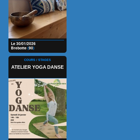
Le 30/01/2026
Brebotte
(
90
)
COURS / STAGES
ATELIER YOGA DANSE