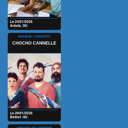
Le 24/01/2026
Arbois
(
39
)
MUSIQUE / CONCERTS
CHOCHO CANNELLE
Le 29/01/2026
Belfort
(
90
)
SPECTACLES / THÉÂTRE