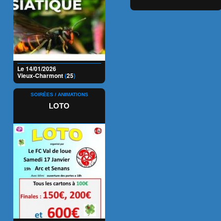
Le 14/01/2026
Vieux-Charmont
(
25
)
SOIRÉES / ANIMATIONS
LOTO