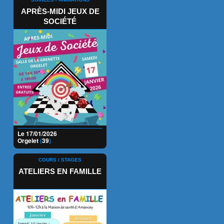
APRÈS-MIDI JEUX DE
SOCIÉTÉ
Le 17/01/2026
Orgelet
(
39
)
COURS / STAGES
ATELIERS EN FAMILLE