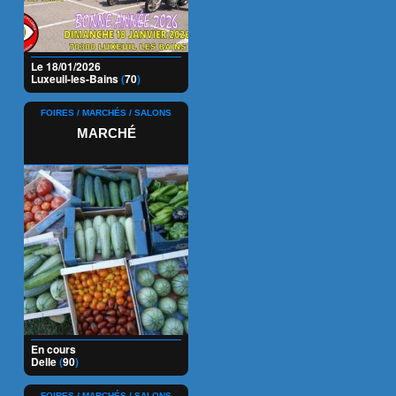
Le 18/01/2026
Luxeuil-les-Bains
(
70
)
FOIRES / MARCHÉS / SALONS
MARCHÉ
En cours
Delle
(
90
)
FOIRES / MARCHÉS / SALONS