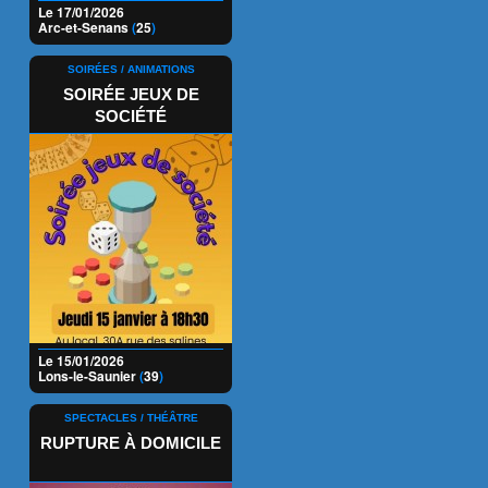
Le 17/01/2026
Arc-et-Senans
(
25
)
SOIRÉES / ANIMATIONS
SOIRÉE JEUX DE
SOCIÉTÉ
Le 15/01/2026
Lons-le-Saunier
(
39
)
SPECTACLES / THÉÂTRE
RUPTURE À DOMICILE