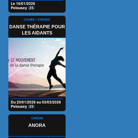
Le 16/01/2026
Pelousey
(
25
)
COURS / STAGES
DANSE THÉRAPIE POUR
LES AIDANTS
Du 20/01/2026 au 03/03/2026
Pelousey
(
25
)
CINÉMA
ANORA