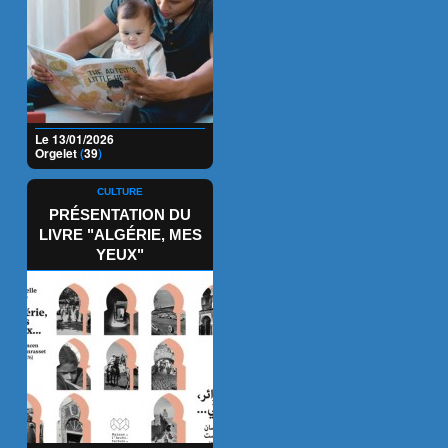
Le 13/01/2026
Orgelet
(
39
)
CULTURE
PRÉSENTATION DU
LIVRE "ALGÉRIE, MES
YEUX"