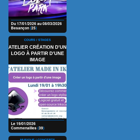
Du 17/01/2026 au 08/03/2026
Besançon
(
25
)
COURS / STAGES
ATELIER CRÉATION D'UN
LOGO À PARTIR D'UNE
IMAGE
Le 19/01/2026
Commenailles
(
39
)
MUSIQUE / CONCERTS