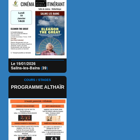
Le 19/01/2026
Salins-les-Bains
(
39
)
COURS / STAGES
PROGRAMME ALTHAÏR