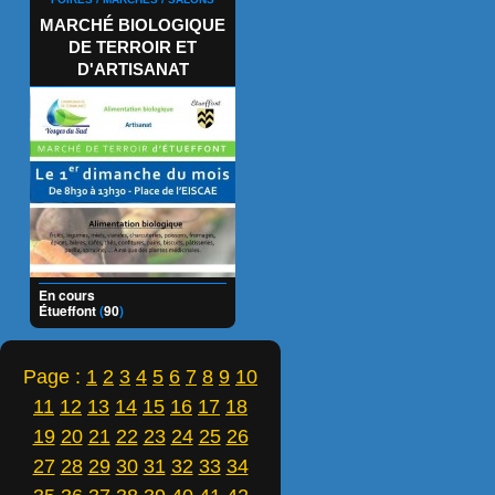
MARCHÉ BIOLOGIQUE
DE TERROIR ET
D'ARTISANAT
En cours
Étueffont
(
90
)
Page :
1
2
3
4
5
6
7
8
9
10
11
12
13
14
15
16
17
18
19
20
21
22
23
24
25
26
27
28
29
30
31
32
33
34