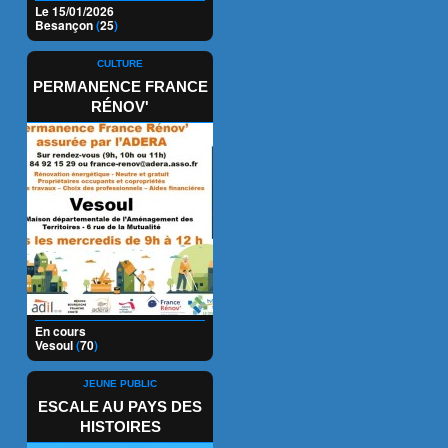
Le 15/01/2026
Besançon
(
25
)
CULTURE
PERMANENCE FRANCE
RÉNOV'
En cours
Vesoul
(
70
)
JEUNE PUBLIC
ESCALE AU PAYS DES
HISTOIRES