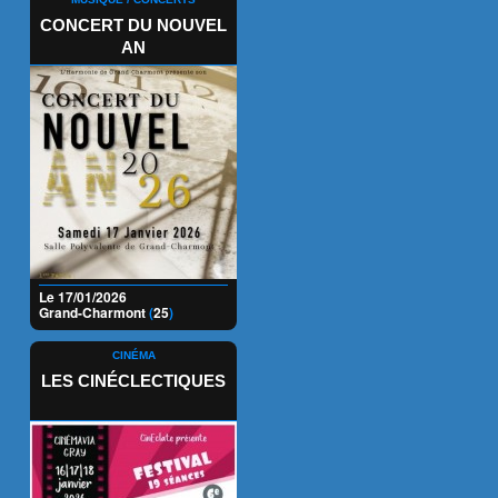
CONCERT DU NOUVEL
AN
Le 17/01/2026
Grand-Charmont
(
25
)
CINÉMA
LES CINÉCLECTIQUES