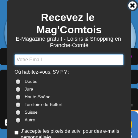
Recevez le 
3872
Actualités
Mag'Comtois
7870
Structures
Abonnement Mag'Comtois
E-Magazine gratuit - Loisirs & Shopping en 
Franche-Comté
LeComtois.com - Culture & loisirs en
(
ACTUALITÉS
)
(
ANNUAIRE
)
(
MON COMPTE
)
Franche-Comté
Où habitez-vous, SVP ? :
Dernières Actualités >
À LA UNE
Doubs
Franche-Comté
Jura
SERVICES
Haute-Saône
OFFREZ(-VOUS)
Territoire-de-Belfort
LE PASS'COMTOIS !
Suisse
Autre
J’accepte les pixels de suivi pour des e-mails
personnalisés
SOIRÉES / ANIMATIONS