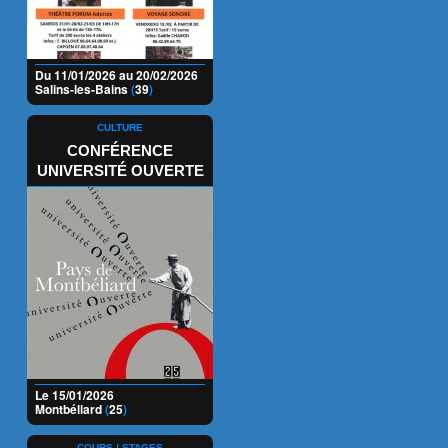
Du 11/01/2026 au 20/02/2026
Salins-les-Bains
(
39
)
CULTURE
CONFÉRENCE
UNIVERSITÉ OUVERTE
Le 15/01/2026
Montbéliard
(
25
)
COURS / STAGES