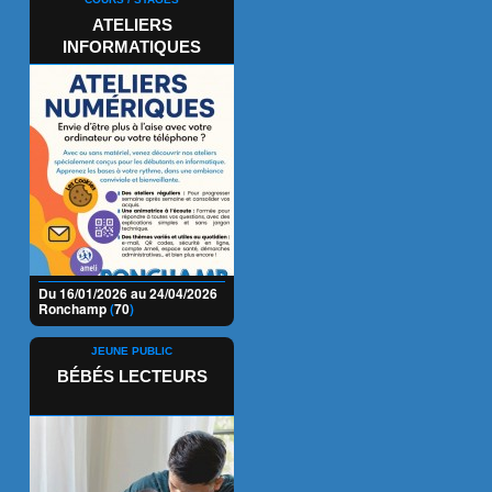
ATELIERS
INFORMATIQUES
Du 16/01/2026 au 24/04/2026
Ronchamp
(
70
)
JEUNE PUBLIC
BÉBÉS LECTEURS