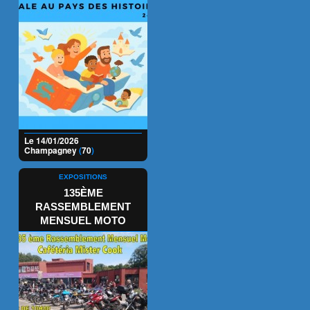
Le 14/01/2026
Champagney
(
70
)
EXPOSITIONS
135ÈME
RASSEMBLEMENT
MENSUEL MOTO