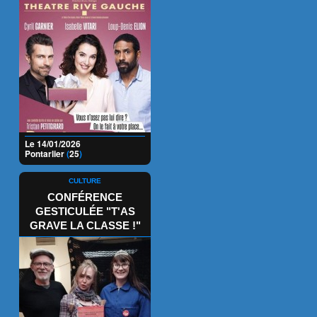
Le 14/01/2026
Pontarlier
(
25
)
CULTURE
CONFÉRENCE
GESTICULÉE "T'AS
GRAVE LA CLASSE !"