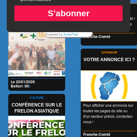
LES RENDEZ-VOUS +
😉 LA carte de réduction
S'abonner
accessible à tous et valable
MALINS
1 an entier en Franche-Comté !
👍 + de 350 Partenaires dans
tous les domaines !
Powered by
ActiveTrail
Franche-Comté
SPONSOR
VOTRE ANNONCE ICI ?
Le 20/01/2026
Belfort
(
90
)
CULTURE
CONFÉRENCE SUR LE
Pour afficher une annonce sur
toutes les pages du site ou
FRELON ASIATIQUE
d'un secteur précis, contactez-
nous !
Franche-Comté