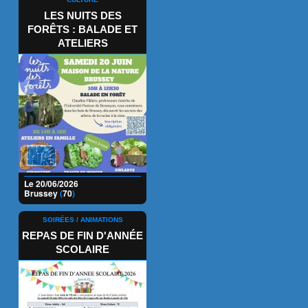
LES NUITS DES
FORÊTS : BALADE ET
ATELIERS
Le 20/06/2026
Brussey
(
70
)
SOIRÉES / ANIMATIONS
REPAS DE FIN D'ANNÉE
SCOLAIRE