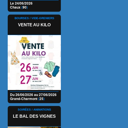
Le 24/06/2026
Chaux
(
90
)
BOURSES / VIDE-GRENIERS
VENTE AU KILO
Du 26/06/2026 au 27/06/2026
Grand-Charmont
(
25
)
SOIRÉES / ANIMATIONS
LE BAL DES VIGNES