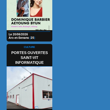
Le 20/06/2026
Arc-et-Senans
(
25
)
CULTURE
PORTES OUVERTES
SAINT-VIT
INFORMATIQUE