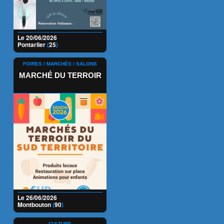
Le 20/06/2026
Pontarlier
(
25
)
FOIRES / MARCHÉS / SALONS
MARCHÉ DU TERROIR
Le 26/06/2026
Montbouton
(
90
)
CULTURE