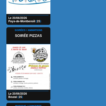
Le 20/06/2026
Pays-de-Montbenoît
(
25
)
SOIRÉES / ANIMATIONS
SOIRÉE PIZZAS
Le 20/06/2026
Beutal
(
25
)
MUSIQUE / CONCERTS