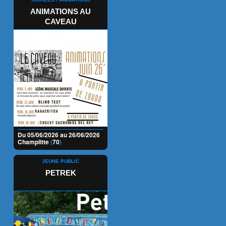
ANIMATIONS AU
CAVEAU
Du 05/06/2026 au 26/06/2026
Champlitte
(
70
)
JEUNE PUBLIC
PETREK