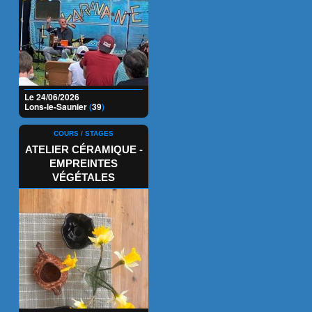
Le 24/06/2026
Lons-le-Saunier
(
39
)
COURS / STAGES
ATELIER CÉRAMIQUE -
EMPREINTES
VÉGÉTALES