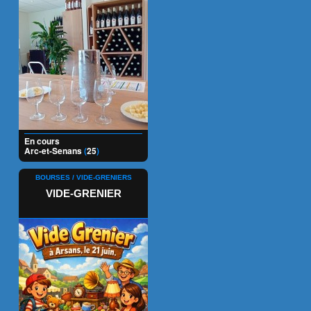
En cours
Arc-et-Senans
(
25
)
BOURSES / VIDE-GRENIERS
VIDE-GRENIER