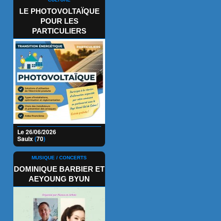
LE PHOTOVOLTAÏQUE
POUR LES
PARTICULIERS
Le 26/06/2026
Saulx
(
70
)
MUSIQUE / CONCERTS
DOMINIQUE BARBIER ET
AEYOUNG BYUN