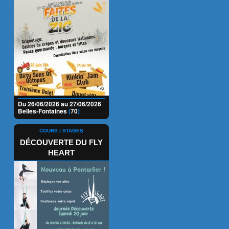
Du 26/06/2026 au 27/06/2026
Belles-Fontaines
(
70
)
COURS / STAGES
DÉCOUVERTE DU FLY
HEART