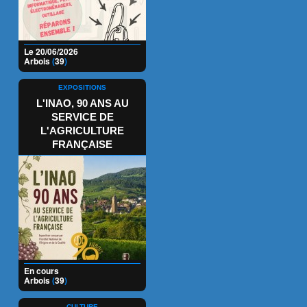
Le 20/06/2026
Arbois
(
39
)
EXPOSITIONS
L'INAO, 90 ANS AU
SERVICE DE
L'AGRICULTURE
FRANÇAISE
En cours
Arbois
(
39
)
CULTURE