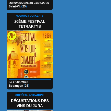
Du 22/06/2026 au 25/06/2026
Saint-Vit
(
25
)
MUSIQUE / CONCERTS
20ÈME FESTIVAL
TETRAKTYS
Le 20/06/2026
Besançon
(
25
)
SOIRÉES / ANIMATIONS
DÉGUSTATIONS DES
VINS DU JURA