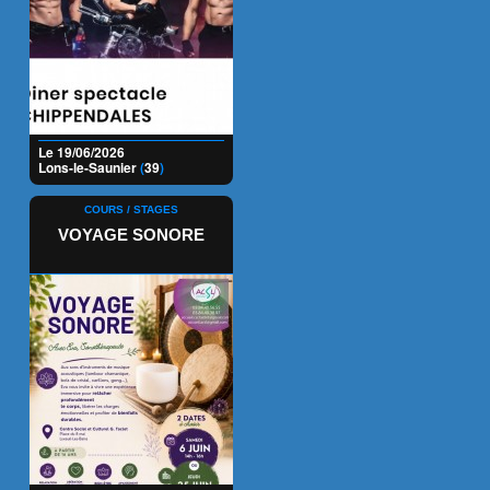
Le 19/06/2026
Lons-le-Saunier
(
39
)
COURS / STAGES
VOYAGE SONORE