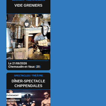
VIDE GRENIERS
Le 21/06/2026
Chemaudin-et-Vaux
(
25
)
SPECTACLES / THÉÂTRE
DÎNER-SPECTACLE
CHIPPENDALES