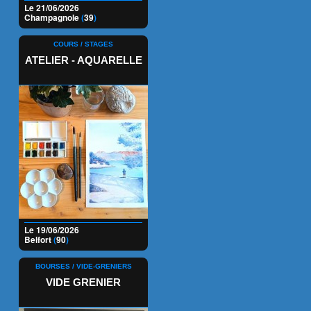
Le 21/06/2026
Champagnole
(
39
)
COURS / STAGES
ATELIER - AQUARELLE
Le 19/06/2026
Belfort
(
90
)
BOURSES / VIDE-GRENIERS
VIDE GRENIER