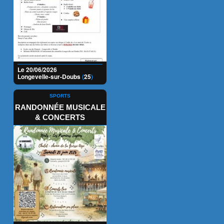
Le 20/06/2026
Longevelle-sur-Doubs
(
25
)
SPORTS
RANDONNÉE MUSICALE
& CONCERTS