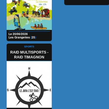
Le 20/06/2026
Les Grangettes
(
25
)
SPORTS
RAID MULTISPORTS -
RAID TIMAGNON