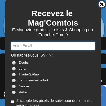
Recevez le 
3872
Actualités
Mag'Comtois
7870
Structures
Abonnement Mag'Comtois
E-Magazine gratuit - Loisirs & Shopping en 
Franche-Comté
LeComtois.com - Culture & loisirs en
(
ACTUALITÉS
)
(
ANNUAIRE
)
(
MON COMPTE
)
Franche-Comté
Où habitez-vous, SVP ? :
Dernières Actualités >
À LA UNE
Doubs
Franche-Comté
Jura
SERVICES
Haute-Saône
OFFREZ(-VOUS)
Territoire-de-Belfort
LE PASS'COMTOIS !
Suisse
Autre
J’accepte les pixels de suivi pour des e-mails
personnalisés
JEUNE PUBLIC