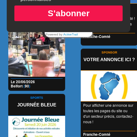
LECTURES POUR LES
😉 LA carte de réduction
S'abonner
accessible à tous et valable
PETITS
1 an entier en Franche-Comté !
👍 + de 350 Partenaires dans
tous les domaines !
Powered by
ActiveTrail
Franche-Comté
SPONSOR
VOTRE ANNONCE ICI ?
Le 20/06/2026
Belfort
(
90
)
SPORTS
JOURNÉE BLEUE
Pour afficher une annonce sur
toutes les pages du site ou
d'un secteur précis, contactez-
nous !
Franche-Comté