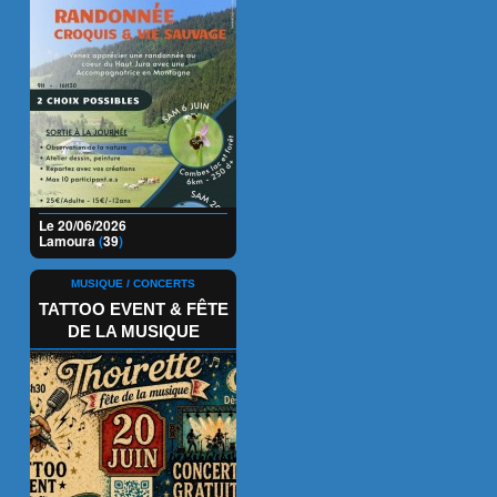
Le 20/06/2026
Lamoura
(
39
)
MUSIQUE / CONCERTS
TATTOO EVENT & FÊTE
DE LA MUSIQUE