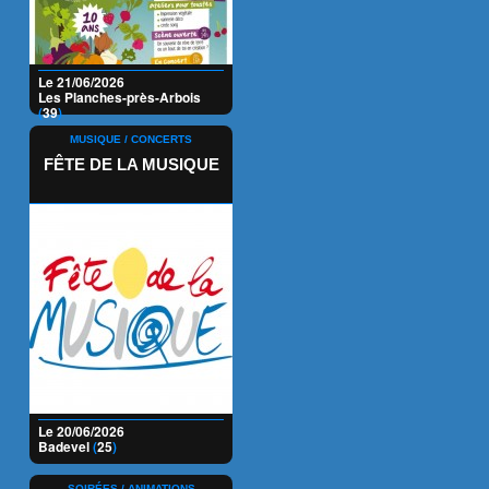
Le 21/06/2026
Les Planches-près-Arbois
(
39
)
MUSIQUE / CONCERTS
FÊTE DE LA MUSIQUE
Le 20/06/2026
Badevel
(
25
)
SOIRÉES / ANIMATIONS