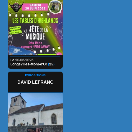
Le 20/06/2026
Longevilles-Mont-d'Or
(
25
)
EXPOSITIONS
DAVID LEFRANC