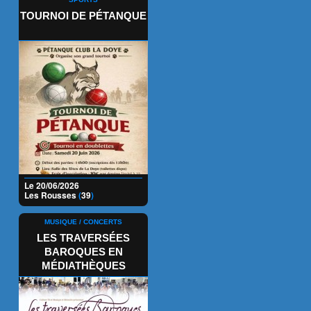
TOURNOI DE PÉTANQUE
Le 20/06/2026
Les Rousses
(
39
)
MUSIQUE / CONCERTS
LES TRAVERSÉES
BAROQUES EN
MÉDIATHÈQUES