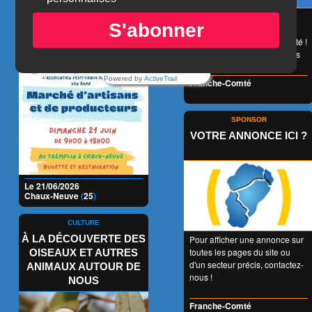
MARCHÉ DE
😉 LA carte de réduction
S'abonner
accessible à tous et valable
PRODUCTEURS ET
1 an entier en Franche-Comté !
D'ARTISANS
👍 + de 350 Partenaires dans
tous les domaines !
Powered by
ActiveTrail
Franche-Comté
SPONSOR
VOTRE ANNONCE ICI ?
Le 21/06/2026
Chaux-Neuve
(
25
)
CULTURE
À LA DÉCOUVERTE DES
Pour afficher une annonce sur
toutes les pages du site ou
OISEAUX ET AUTRES
d'un secteur précis, contactez-
ANIMAUX AUTOUR DE
nous !
NOUS
Franche-Comté