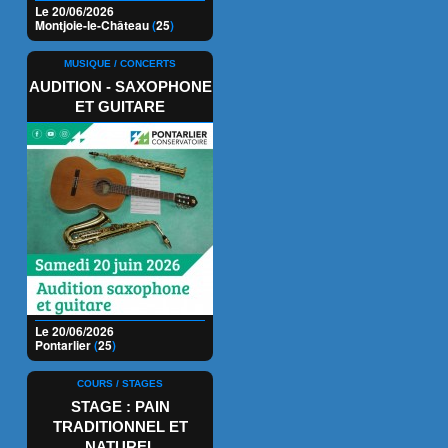
Le 20/06/2026
Montjoie-le-Château
(
25
)
MUSIQUE / CONCERTS
AUDITION - SAXOPHONE
ET GUITARE
Le 20/06/2026
Pontarlier
(
25
)
COURS / STAGES
STAGE : PAIN
TRADITIONNEL ET
NATUREL