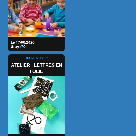
Le 17/06/2026
Gray
(
70
)
JEUNE PUBLIC
ATELIER : LETTRES EN
FOLIE