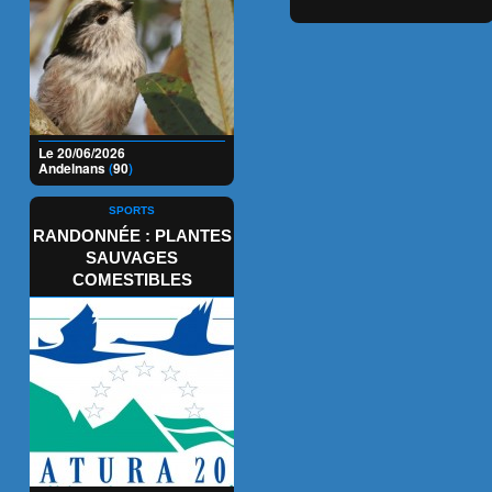
Le 20/06/2026
Andelnans
(
90
)
SPORTS
RANDONNÉE : PLANTES
SAUVAGES
COMESTIBLES