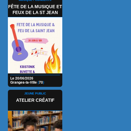
FÊTE DE LA MUSIQUE ET
FEUX DE LA ST JEAN
Le 20/06/2026
Granges-la-Ville
(
70
)
JEUNE PUBLIC
ATELIER CRÉATIF