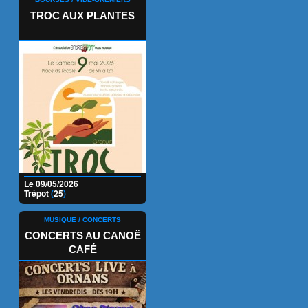
TROC AUX PLANTES
Le 09/05/2026
Trépot
(
25
)
MUSIQUE / CONCERTS
CONCERTS AU CANOË
CAFÉ