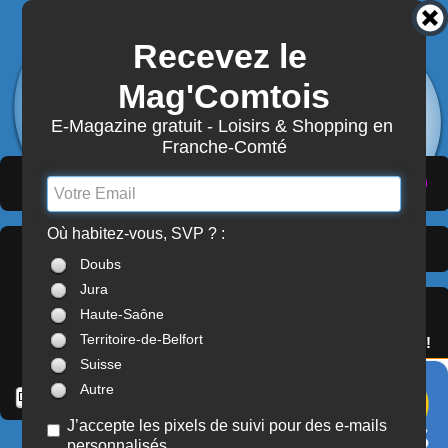
Recevez le 
3872
Actualités
Mag'Comtois
7870
Structures
Abonnement Mag'Comtois
E-Magazine gratuit - Loisirs & Shopping en 
Franche-Comté
LeComtois.com - Culture & loisirs en
(
ACTUALITÉS
)
(
ANNUAIRE
)
(
MON COMPTE
)
Franche-Comté
Où habitez-vous, SVP ? :
Dernières Actualités >
À LA UNE
Doubs
Franche-Comté
Jura
SERVICES
Haute-Saône
OFFREZ(-VOUS)
Territoire-de-Belfort
LE PASS'COMTOIS !
Suisse
Autre
J’accepte les pixels de suivi pour des e-mails
personnalisés
FOIRES / MARCHÉS / SALONS