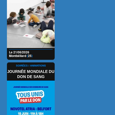
Le 21/06/2026
Montbéliard
(
25
)
SOIRÉES / ANIMATIONS
JOURNÉE MONDIALE DU
DON DE SANG