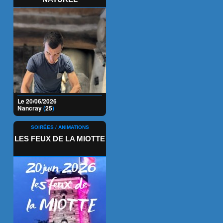
Le 20/06/2026
Nancray
(
25
)
SOIRÉES / ANIMATIONS
LES FEUX DE LA MIOTTE