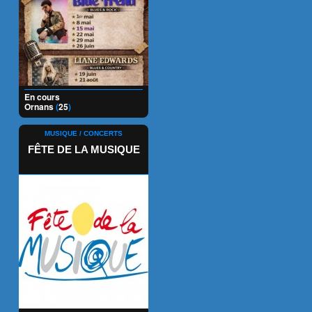
En cours
Ornans
(
25
)
MUSIQUE / CONCERTS
FÊTE DE LA MUSIQUE