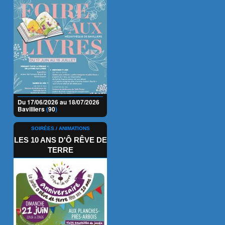
Du 17/06/2026 au 18/07/2026
Bavilliers
(
90
)
SOIRÉES / ANIMATIONS
LES 10 ANS D'Ô RÊVE DE
TERRE