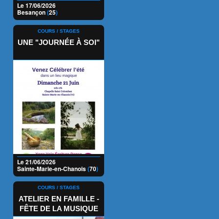
Le 17/06/2026
Besançon
(
25
)
COURS / STAGES
UNE "JOURNÉE À SOI"
Le 21/06/2026
Sainte-Marie-en-Chanois
(
70
)
COURS / STAGES
ATELIER EN FAMILLE -
FÊTE DE LA MUSIQUE