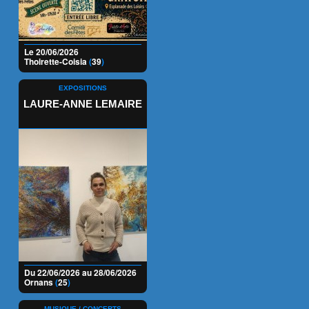
Le 20/06/2026
Thoirette-Coisia
(
39
)
EXPOSITIONS
LAURE-ANNE LEMAIRE
Du 22/06/2026 au 28/06/2026
Ornans
(
25
)
MUSIQUE / CONCERTS