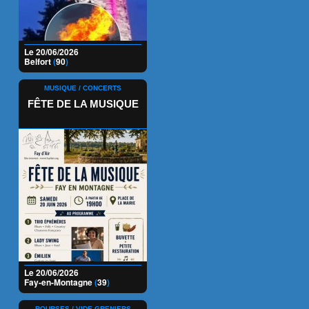
Le 20/06/2026
Belfort
(
90
)
MUSIQUE / CONCERTS
FÊTE DE LA MUSIQUE
Le 20/06/2026
Fay-en-Montagne
(
39
)
BOURSES / VIDE-GRENIERS