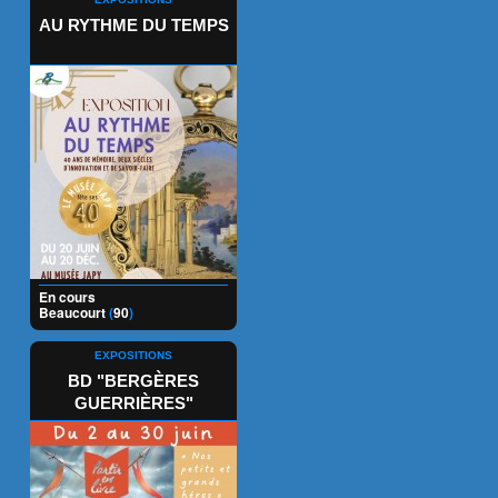
AU RYTHME DU TEMPS
En cours
Beaucourt
(
90
)
EXPOSITIONS
BD "BERGÈRES
GUERRIÈRES"