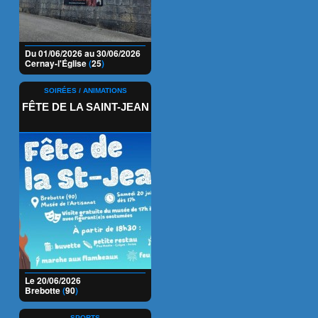
Du 01/06/2026 au 30/06/2026
Cernay-l'Église
(
25
)
SOIRÉES / ANIMATIONS
FÊTE DE LA SAINT-JEAN
Le 20/06/2026
Brebotte
(
90
)
SPORTS