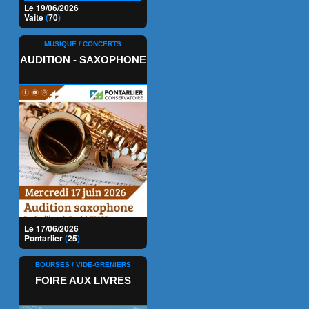
Le 19/06/2026
Vaite
(
70
)
MUSIQUE / CONCERTS
AUDITION - SAXOPHONE
Le 17/06/2026
Pontarlier
(
25
)
BOURSES / VIDE-GRENIERS
FOIRE AUX LIVRES