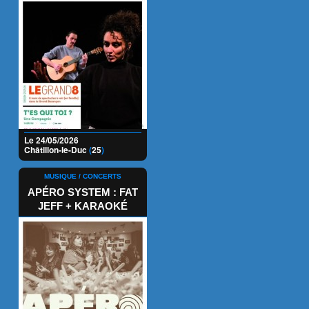
Le 24/05/2026
Châtillon-le-Duc
(
25
)
MUSIQUE / CONCERTS
APÉRO SYSTEM : FAT
JEFF + KARAOKÉ