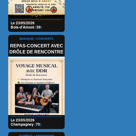
Le 23/05/2026
Bois-d'Amont
(
39
)
MUSIQUE / CONCERTS
REPAS-CONCERT AVEC
DRÔLE DE RENCONTRE
Le 23/05/2026
Champagney
(
70
)
SOIRÉES / ANIMATIONS