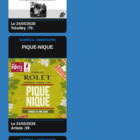
Le 24/05/2026
Trésilley
(
70
)
SOIRÉES / ANIMATIONS
PIQUE-NIQUE
Le 23/05/2026
Arbois
(
39
)
SOIRÉES / ANIMATIONS