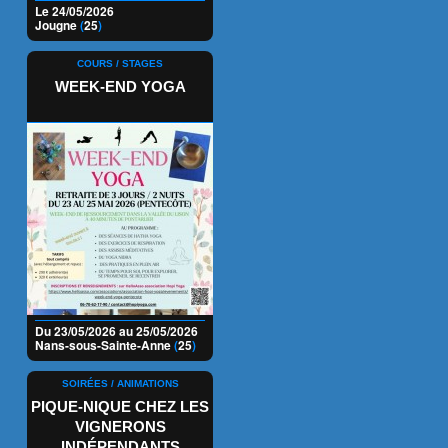
Le 24/05/2026
Jougne
(
25
)
COURS / STAGES
WEEK-END YOGA
Du 23/05/2026 au 25/05/2026
Nans-sous-Sainte-Anne
(
25
)
SOIRÉES / ANIMATIONS
PIQUE-NIQUE CHEZ LES
VIGNERONS
INDÉPENDANTS