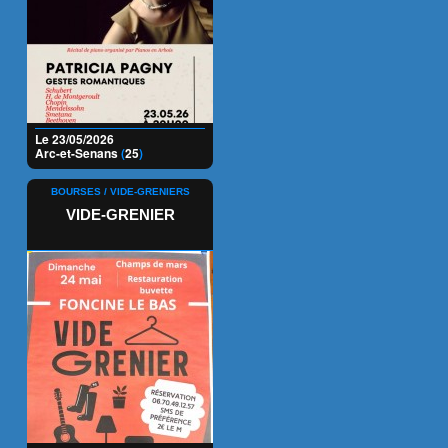
Le 23/05/2026
Arc-et-Senans
(
25
)
BOURSES / VIDE-GRENIERS
VIDE-GRENIER