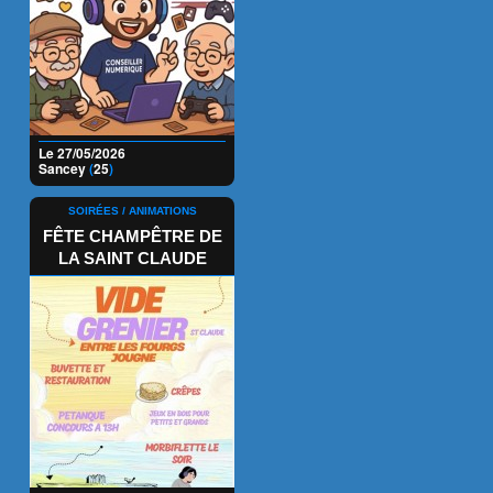
Le 27/05/2026
Sancey
(
25
)
SOIRÉES / ANIMATIONS
FÊTE CHAMPÊTRE DE
LA SAINT CLAUDE