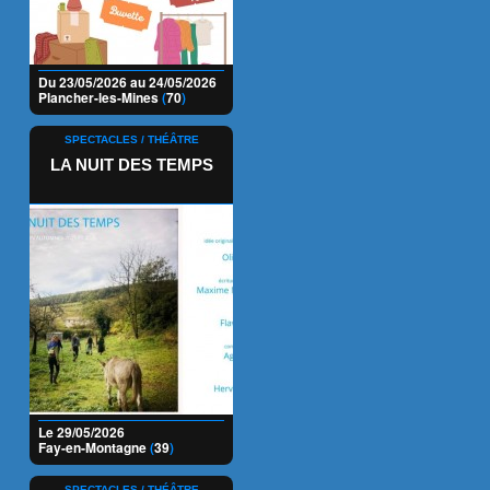
Du 23/05/2026 au 24/05/2026
Plancher-les-Mines
(
70
)
SPECTACLES / THÉÂTRE
LA NUIT DES TEMPS
Le 29/05/2026
Fay-en-Montagne
(
39
)
SPECTACLES / THÉÂTRE