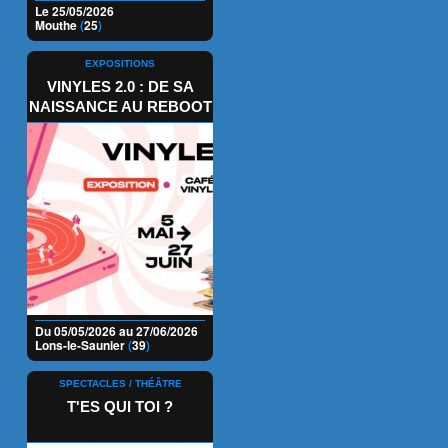
Le 25/05/2026
Mouthe
(
25
)
EXPOSITIONS
VINYLES 2.0 : DE SA
NAISSANCE AU REBOOT
Du 05/05/2026 au 27/06/2026
Lons-le-Saunier
(
39
)
SPECTACLES / THÉÂTRE
T'ES QUI TOI ?