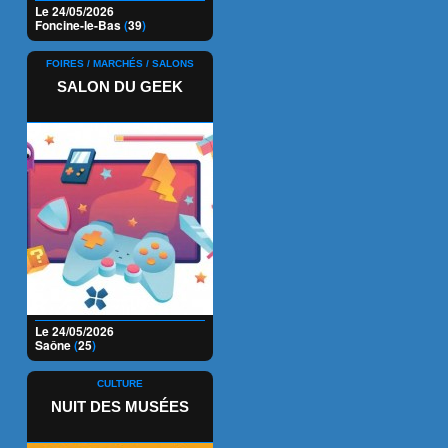
Le 24/05/2026
Foncine-le-Bas
(
39
)
FOIRES / MARCHÉS / SALONS
SALON DU GEEK
Le 24/05/2026
Saône
(
25
)
CULTURE
NUIT DES MUSÉES