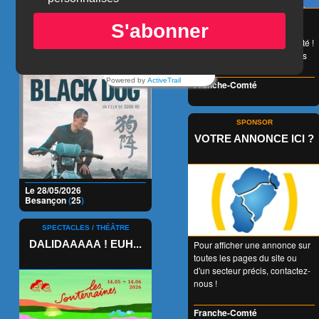
BLACK DOG
😉 LA carte de réduction
S'abonner
accessible à tous et valable
1 an entier en Franche-Comté !
👍 + de 350 Partenaires dans
tous les domaines !
Powered by
ActiveTrail
Franche-Comté
SPONSOR
VOTRE ANNONCE ICI ?
Le 28/05/2026
Besançon
(
25
)
SPECTACLES / THÉÂTRE
DALIDAAAAA ! EUH...
Pour afficher une annonce sur
toutes les pages du site ou
d'un secteur précis, contactez-
nous !
Franche-Comté