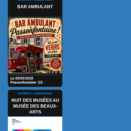
BAR AMBULANT
Le 29/05/2026
Passonfontaine
(
25
)
SOIRÉES / ANIMATIONS
NUIT DES MUSÉES AU
MUSÉE DES BEAUX-
ARTS