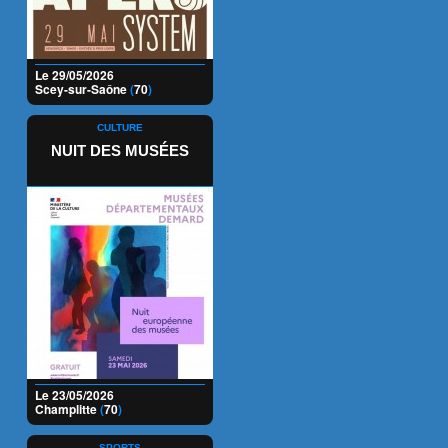
Le 29/05/2026
Scey-sur-Saône
(
70
)
CULTURE
NUIT DES MUSÉES
Le 23/05/2026
Champlitte
(
70
)
SPORTS