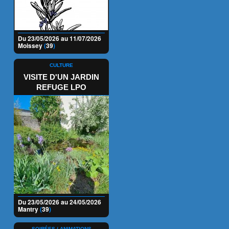
Du 23/05/2026 au 11/07/2026
Moissey
(
39
)
CULTURE
VISITE D'UN JARDIN
REFUGE LPO
Du 23/05/2026 au 24/05/2026
Mantry
(
39
)
SOIRÉES / ANIMATIONS