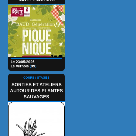
Le 23/05/2026
Le Vernois
(
39
)
COURS / STAGES
SORTIES ET ATELIERS
AUTOUR DES PLANTES
SAUVAGES