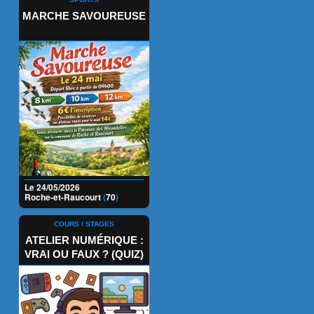
MARCHE SAVOUREUSE
Le 24/05/2026
Roche-et-Raucourt
(
70
)
COURS / STAGES
ATELIER NUMÉRIQUE :
VRAI OU FAUX ? (QUIZ)