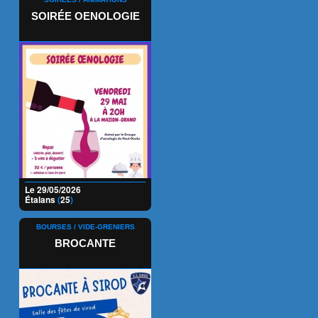
SOIRÉE OENOLOGIE
Le 29/05/2026
Étalans
(
25
)
BOURSES / VIDE-GRENIERS
BROCANTE