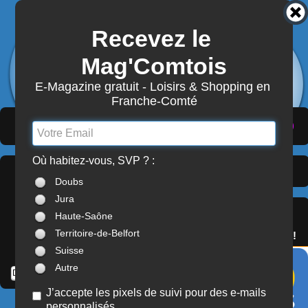
Recevez le 
3872
Actualités
Mag'Comtois
7870
Structures
Abonnement Mag'Comtois
E-Magazine gratuit - Loisirs & Shopping en 
Franche-Comté
LeComtois.com - Culture & loisirs en
(
ACTUALITÉS
)
(
ANNUAIRE
)
(
MON COMPTE
)
Franche-Comté
Où habitez-vous, SVP ? :
Dernières Actualités >
À LA UNE
Doubs
Franche-Comté
Jura
SERVICES
Haute-Saône
OFFREZ(-VOUS)
Territoire-de-Belfort
LE PASS'COMTOIS !
Suisse
Autre
J’accepte les pixels de suivi pour des e-mails
personnalisés
CINÉMA