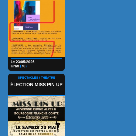
Le 23/05/2026
Gray
(
70
)
SPECTACLES / THÉÂTRE
ÉLECTION MISS PIN-UP