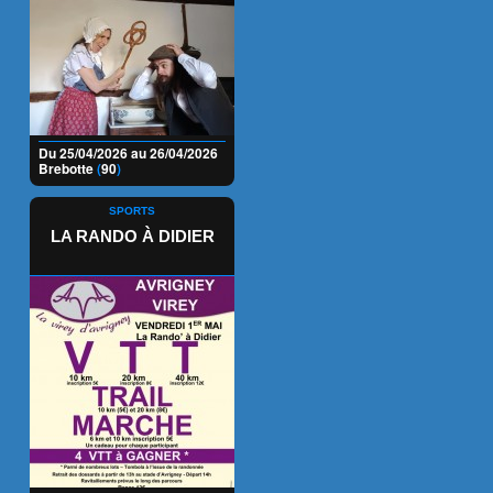
Du 25/04/2026 au 26/04/2026
Brebotte
(
90
)
SPORTS
LA RANDO À DIDIER