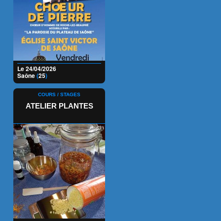
Le 24/04/2026
Saône
(
25
)
COURS / STAGES
ATELIER PLANTES