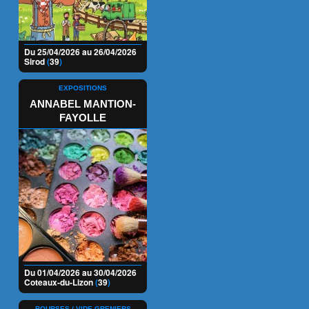
Du 25/04/2026 au 26/04/2026
Sirod
(
39
)
EXPOSITIONS
ANNABEL MANTION-
FAYOLLE
Du 01/04/2026 au 30/04/2026
Coteaux-du-Lizon
(
39
)
BOURSES / VIDE-GRENIERS