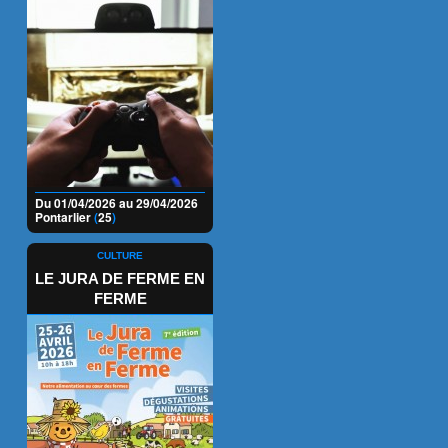
Du 01/04/2026 au 29/04/2026
Pontarlier
(
25
)
CULTURE
LE JURA DE FERME EN
FERME