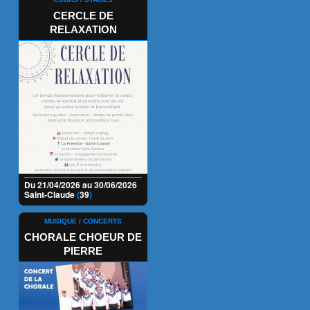
CERCLE DE
RELAXATION
Du 21/04/2026 au 30/06/2026
Saint-Claude
(
39
)
MUSIQUE / CONCERTS
CHORALE CHOEUR DE
PIERRE