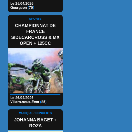
Le 25/04/2026
Gourgeon
(
70
)
SPORTS
CHAMPIONNAT DE
FRANCE
SIDECARCROSS & MX
OPEN + 125CC
Le 26/04/2026
Villars-sous-Écot
(
25
)
MUSIQUE / CONCERTS
JOHANNA BAGET +
ROZA