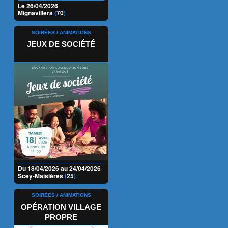
Le 26/04/2026
Mignavillers
(
70
)
SOIRÉES / ANIMATIONS
JEUX DE SOCIÉTÉ
Du 18/04/2026 au 24/04/2026
Scey-Maisières
(
25
)
SOIRÉES / ANIMATIONS
OPÉRATION VILLAGE
PROPRE