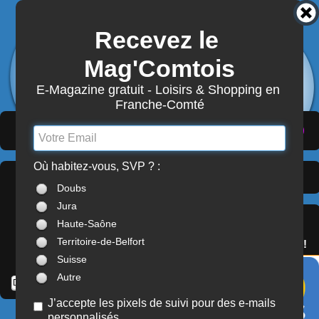
Recevez le 
3880
Actualités
Mag'Comtois
7870
Structures
Abonnement Mag'Comtois
E-Magazine gratuit - Loisirs & Shopping en 
Franche-Comté
LeComtois.com - Culture & loisirs en
(
ACTUALITÉS
)
(
ANNUAIRE
)
(
MON COMPTE
)
Franche-Comté
Où habitez-vous, SVP ? :
Dernières Actualités >
À LA UNE
Doubs
Franche-Comté
Jura
SERVICES
Haute-Saône
OFFREZ(-VOUS)
Territoire-de-Belfort
LE PASS'COMTOIS !
Suisse
Autre
J’accepte les pixels de suivi pour des e-mails
personnalisés
MUSIQUE / CONCERTS