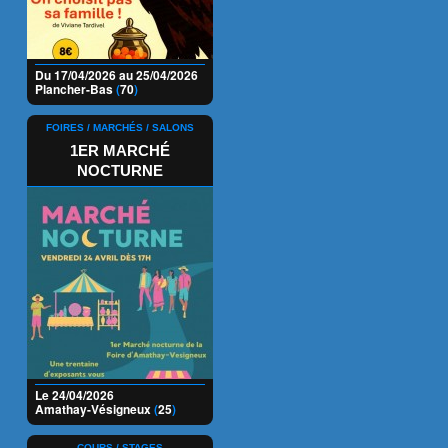
Du 17/04/2026 au 25/04/2026
Plancher-Bas
(
70
)
FOIRES / MARCHÉS / SALONS
1ER MARCHÉ
NOCTURNE
Le 24/04/2026
Amathay-Vésigneux
(
25
)
COURS / STAGES