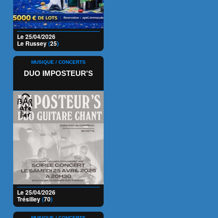
Le 25/04/2026
Le Russey
(
25
)
MUSIQUE / CONCERTS
DUO IMPOSTEUR'S
Le 25/04/2026
Trésilley
(
70
)
MUSIQUE / CONCERTS