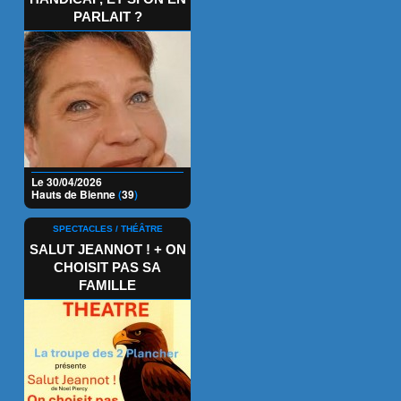
PARLAIT ?
Le 30/04/2026
Hauts de Bienne
(
39
)
SPECTACLES / THÉÂTRE
SALUT JEANNOT ! + ON
CHOISIT PAS SA
FAMILLE