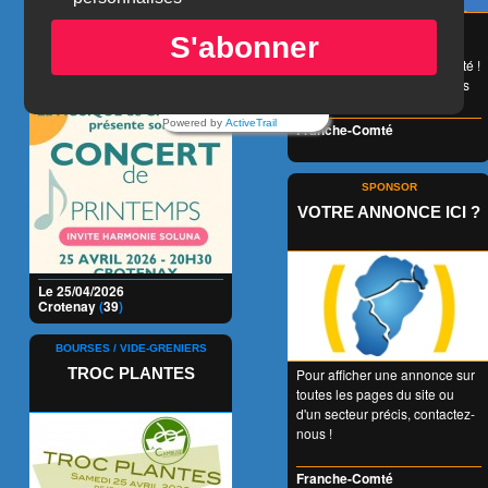
CONCERT DE
😉 LA carte de réduction
S'abonner
accessible à tous et valable
PRINTEMPS
1 an entier en Franche-Comté !
👍 + de 350 Partenaires dans
tous les domaines !
Powered by
ActiveTrail
Franche-Comté
SPONSOR
VOTRE ANNONCE ICI ?
Le 25/04/2026
Crotenay
(
39
)
BOURSES / VIDE-GRENIERS
TROC PLANTES
Pour afficher une annonce sur
toutes les pages du site ou
d'un secteur précis, contactez-
nous !
Franche-Comté