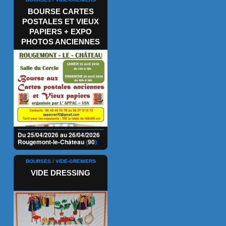
BOURSE CARTES
POSTALES ET VIEUX
PAPIERS + EXPO
PHOTOS ANCIENNES
Du 25/04/2026 au 26/04/2026
Rougemont-le-Château
(
90
)
BOURSES / VIDE-GRENIERS
VIDE DRESSING