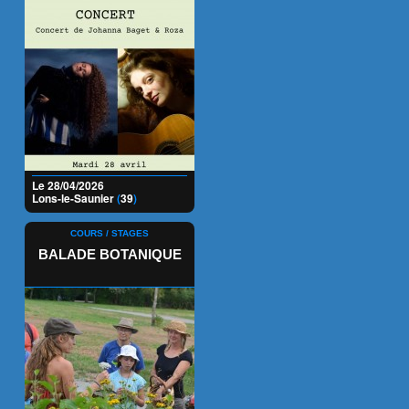
Le 28/04/2026
Lons-le-Saunier
(
39
)
COURS / STAGES
BALADE BOTANIQUE