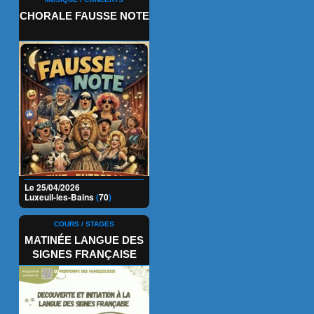
CHORALE FAUSSE NOTE
Le 25/04/2026
Luxeuil-les-Bains
(
70
)
COURS / STAGES
MATINÉE LANGUE DES
SIGNES FRANÇAISE