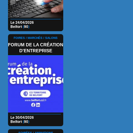
Le 24/04/2026
Belfort
(
90
)
FOIRES / MARCHÉS / SALONS
FORUM DE LA CRÉATION
D'ENTREPRISE
Le 30/04/2026
Belfort
(
90
)
SOIRÉES / ANIMATIONS