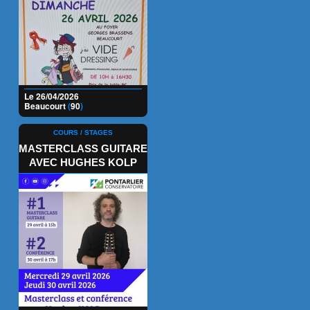
Le 26/04/2026
Beaucourt
(
90
)
COURS / STAGES
MASTERCLASS GUITARE
AVEC HUGHES KOLP