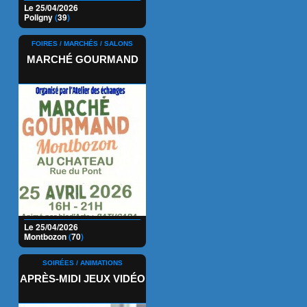
Le 25/04/2026
Poligny
(
39
)
FOIRES / MARCHÉS / SALONS
MARCHÉ GOURMAND
Le 25/04/2026
Montbozon
(
70
)
SOIRÉES / ANIMATIONS
APRÈS-MIDI JEUX VIDÉO