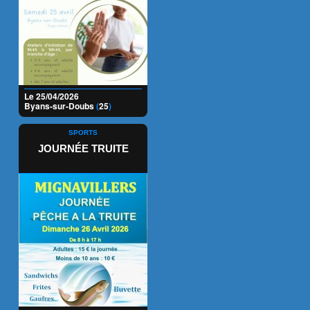
Le 25/04/2026
Byans-sur-Doubs
(
25
)
SPORTS
JOURNÉE TRUITE