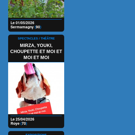
Le 01/05/2026
Sermamagny
(
90
)
SPECTACLES / THÉÂTRE
MIRZA, YOUKI,
CHOUPETTE ET MOI ET
MOI ET MOI
Le 25/04/2026
Roye
(
70
)
EXPOSITIONS