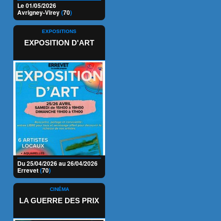
Le 01/05/2026
Avrigney-Virey
(
70
)
EXPOSITIONS
EXPOSITION D'ART
Du 25/04/2026 au 26/04/2026
Errevet
(
70
)
CINÉMA
LA GUERRE DES PRIX