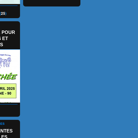
(
25
)
 POUR
 ET
S
GES
ANTES
LES