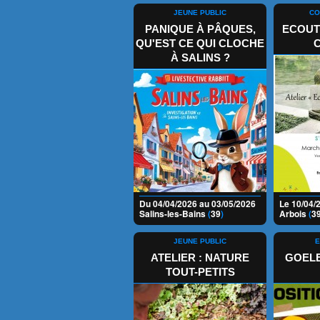
JEUNE PUBLIC
CO
PANIQUE À PÂQUES,
ECOUT
QU'EST CE QUI CLOCHE
À SALINS ?
Du 04/04/2026 au 03/05/2026
Le 10/04/
Salins-les-Bains
(
39
)
Arbois
(
3
JEUNE PUBLIC
E
ATELIER : NATURE
GOEL
TOUT-PETITS