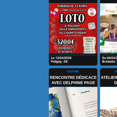
Le 12/04/2026
Du 08/04/
Poligny
(
39
)
Brebotte
(
CULTURE
J
RENCONTRE DÉDICACE
ATELIER
AVEC DELPHINE PAGE
D