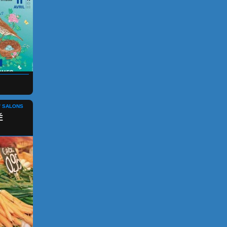
/ SALONS
É