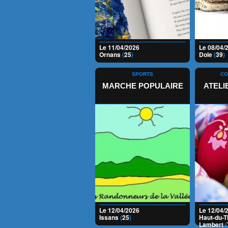
Le 11/04/2026
Le 08/04/
Ornans
(
25
)
Dole
(
39
)
SPORTS
CO
MARCHE POPULAIRE
ATELI
Le 12/04/2026
Le 12/04/
Issans
(
25
)
Haut-du-
Lambert
(