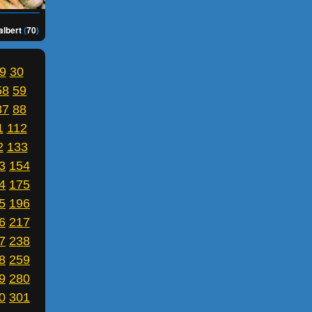
albert
(
70
)
9
30
58
59
87
88
1
112
2
133
3
154
4
175
5
196
6
217
7
238
8
259
9
280
0
301