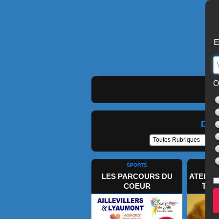
E
O
Dern
SPORTS
J
LES PARCOURS DU
ATELIER
COEUR
TOU