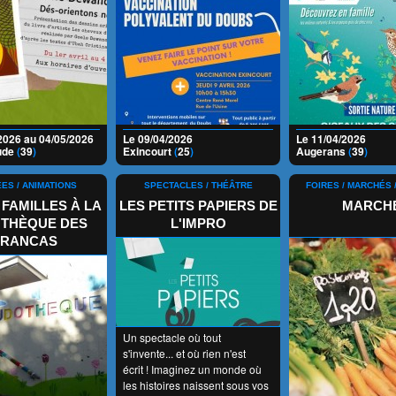
2026 au 04/05/2026
Le 09/04/2026
Le 11/04/2026
ude
(
39
)
Exincourt
(
25
)
Augerans
(
39
)
ES / ANIMATIONS
SPECTACLES / THÉÂTRE
FOIRES / MARCHÉS 
 FAMILLES À LA
LES PETITS PAPIERS DE
MARCH
THÈQUE DES
L'IMPRO
FRANCAS
Un spectacle où tout
s'invente... et où rien n'est
écrit ! Imaginez un monde où
les histoires naissent sous vos