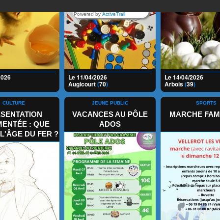
Powered by
ActiveTrail
2026
Le 11/04/2026
Le 14/04/2026
Augicourt
(
70
)
Arbois
(
39
)
CULTURE
JEUNE PUBLIC
SPORTS
SENTATION
VACANCES AU PÔLE
MARCHE FAM
ENTÉE : QUE
ADOS
 L'ÂGE DU FER ?