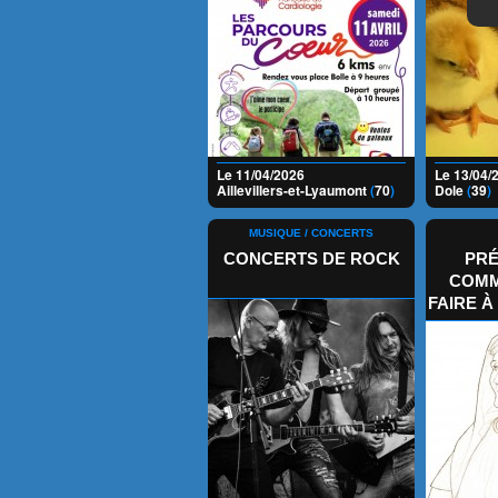
Le 11/04/2026
Le 13/04/
Aillevillers-et-Lyaumont
(
70
)
Dole
(
39
)
MUSIQUE / CONCERTS
CONCERTS DE ROCK
PRÉ
COMM
FAIRE À