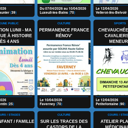
2026
Du 07/04/2026 au 10/04/2026
Le 12/04/2026
aunier
(
39
)
Luxeuil-les-Bains
(
70
)
Vellerot-lès-Belvoir
EUNE PUBLIC
CULTURE
SPORTS
ION LUNII - MA
PERMANENCE FRANCE
CHEVAUCHÉE
UE À HISTOIRE
RÉNOV'
CAVALIERS
ÈS 4 ANS
MENEUR
2026
Le 10/04/2026
Le 12/04/2026
entin
(
25
)
Faverney
(
70
)
Petitefontaine
(
90
)
URS / STAGES
CULTURE
COURS / STA
FANT / FAMILLE
SUR LES TRACES DES
ATELIER PL
CASTORS DE LA
MÉDICINA