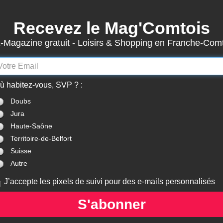
Recevez le Mag'Comtois
3904
Actualités
-Magazine gratuit - Loisirs & Shopping en Franche-Com
7867
Structures
Abonnement Mag'Comtois
LeComtois.com - Culture & loisirs en
ù habitez-vous, SVP ? :
(
ACTUALITÉS
)
(
ANNUAIRE
)
(
MON COMPTE
)
Franche-Comté
Doubs
Jura
ières Actualités >
Franche-Comté
Haute-Saône
Territoire-de-Belfort
Suisse
Autre
EUNE PUBLIC
SOIRÉES / ANIMATIONS
JEUNE PUBL
 : L'OEUF DANS
SOIRÉE JEUX DE
ATELIER : CH
J’accepte les pixels de suivi pour des e-mails personnalisés
S SES ÉTATS
SOCIÉTÉ ET CARTES
S'abonner