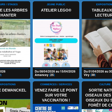
URS / STAGES
JEUNE PUBLIC
EXPOSITIO
E LES ARBRES
ATELIER LEGO®
TABLEAUX
CHANTER
LECTEU
2026
Du 08/04/2026 au 15/04/2026
Du 01/04/2026 au 3
9
)
Amancey
(
25
)
Viry
(
39
)
XPOSITIONS
COMMERCES / SERVICES
CULTURE
E DEWANCKEL
VENEZ FAIRE LE POINT
SORTIE NAT
SUR VOTRE
OISEAUX DES 
VACCINATION !
OISEAUX DU 
FORÊT DE 