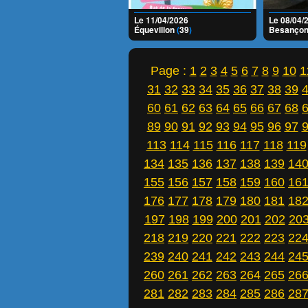
Le 11/04/2026
Le 08/04/
Équevillon
(
39
)
Besanço
Page :
1
2
3
4
5
6
7
8
9
10
1
31
32
33
34
35
36
37
38
39
60
61
62
63
64
65
66
67
68
89
90
91
92
93
94
95
96
97
113
114
115
116
117
118
119
134
135
136
137
138
139
14
155
156
157
158
159
160
16
176
177
178
179
180
181
18
197
198
199
200
201
202
20
218
219
220
221
222
223
22
239
240
241
242
243
244
24
260
261
262
263
264
265
26
281
282
283
284
285
286
28