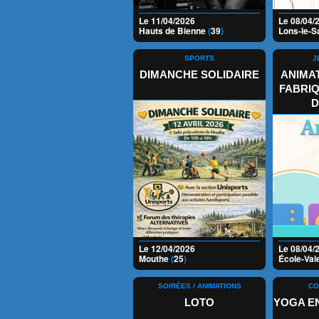
Le 11/04/2026
Le 08/04/
Hauts de Bienne
(
39
)
Lons-le-S
SPORTS
J
DIMANCHE SOLIDAIRE
ANIMAT
FABRIQ
D
Le 12/04/2026
Le 08/04/
Mouthe
(
25
)
École-Val
SOIRÉES / ANIMATIONS
CO
LOTO
YOGA EN