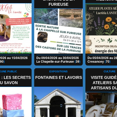
FURIEUSE
2026 au 15/04/2026
Du 09/04/2026 au 30/04/2026
Du 05/04/2026 au 2
90
)
La Chapelle-sur-Furieuse
(
39
)
Cresancey
(
70
)
EUNE PUBLIC
EXPOSITIONS
CULTURE
 : LES SECRETS
FONTAINES ET LAVOIRS
VISITE GUID
U SAVON
ATELIERS 
ARTISANS DU