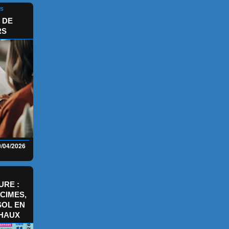
NS
 DE
RS
0/04/2026
URE :
CIMES,
SOL EN
CHAUX