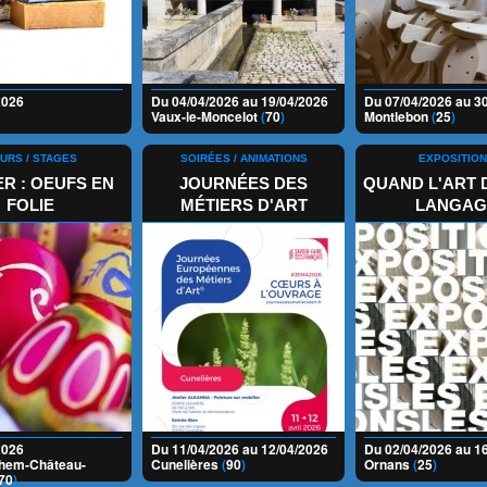
2026
Du 04/04/2026 au 19/04/2026
Du 07/04/2026 au 3
Vaux-le-Moncelot
(
70
)
Montlebon
(
25
)
URS / STAGES
SOIRÉES / ANIMATIONS
EXPOSITIO
ER : OEUFS EN
JOURNÉES DES
QUAND L'ART 
FOLIE
MÉTIERS D'ART
LANGAG
2026
Du 11/04/2026 au 12/04/2026
Du 02/04/2026 au 1
Them-Château-
Cunelières
(
90
)
Ornans
(
25
)
70
)