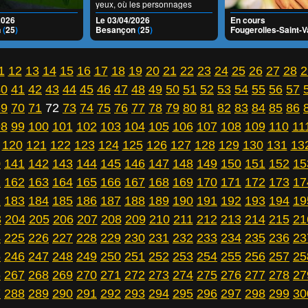
yeux, où les personnages
prennent vie à partir d'un
2026
Le 03/04/2026
En cours
simple mot, d'une émotion, ou
n
(
25
)
Besançon
(
25
)
Fougerolles-Saint-V
même d'un regard complice.
Bienvenue dans Les Petits
Papiers de l'Impro, un
1
12
13
14
15
16
17
18
19
20
21
22
23
24
25
26
27
28
2
spectacle où l'imaginaire n'a
40
41
42
43
44
45
46
47
48
49
50
51
52
53
54
55
56
57
pas de limites et où chaque
représentation est unique !
69
70
71
72
73
74
75
76
77
78
79
80
81
82
83
84
85
86
98
99
100
101
102
103
104
105
106
107
108
109
110
11
120
121
122
123
124
125
126
127
128
129
130
131
13
0
141
142
143
144
145
146
147
148
149
150
151
152
15
1
162
163
164
165
166
167
168
169
170
171
172
173
17
2
183
184
185
186
187
188
189
190
191
192
193
194
19
3
204
205
206
207
208
209
210
211
212
213
214
215
21
4
225
226
227
228
229
230
231
232
233
234
235
236
23
5
246
247
248
249
250
251
252
253
254
255
256
257
25
6
267
268
269
270
271
272
273
274
275
276
277
278
27
7
288
289
290
291
292
293
294
295
296
297
298
299
30