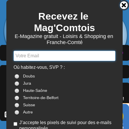
Recevez le 
3851
Actualités
Mag'Comtois
7865
Structures
Abonnement Mag'Comtois
E-Magazine gratuit - Loisirs & Shopping en 
Franche-Comté
LeComtois.com - Culture & loisirs en
(
ACTUALITÉS
)
(
ANNUAIRE
)
(
MON COMPTE
)
Franche-Comté
Où habitez-vous, SVP ? :
Dernières Actualités >
À LA UNE
Doubs
Franche-Comté
Jura
SERVICES
Haute-Saône
OFFREZ(-VOUS)
Territoire-de-Belfort
LE PASS'COMTOIS !
Suisse
Autre
J’accepte les pixels de suivi pour des e-mails
personnalisés
JEUNE PUBLIC