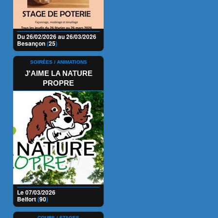
Du 26/02/2026 au 26/03/2026
Besançon
(
25
)
SOIRÉES / ANIMATIONS
J'AIME LA NATURE
PROPRE
Le 07/03/2026
Belfort
(
90
)
COURS / STAGES