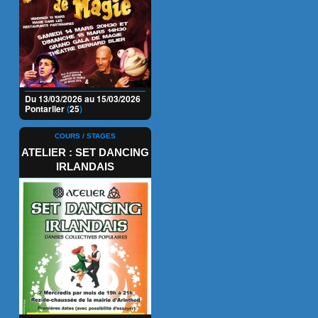
Du 13/03/2026 au 15/03/2026
Pontarlier
(
25
)
COURS / STAGES
ATELIER : SET DANCING
IRLANDAIS