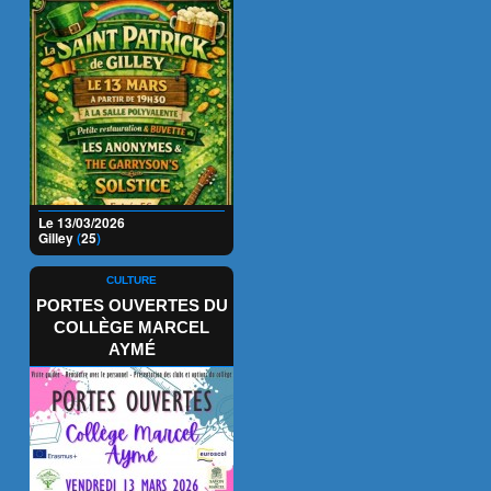
Le 13/03/2026
Gilley
(
25
)
CULTURE
PORTES OUVERTES DU
COLLÈGE MARCEL
AYMÉ