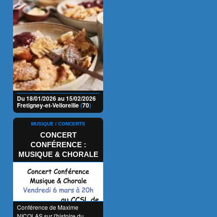
Du 18/01/2026 au 15/02/2026
Fretigney-et-Velloreille
(
70
)
MUSIQUE / CONCERTS
CONCERT
CONFÉRENCE :
MUSIQUE & CHORALE
Conférence de Maxime
NICOLAS sur l'histoire du