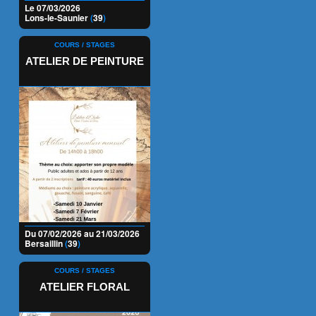
Le 07/03/2026
Lons-le-Saunier
(
39
)
COURS / STAGES
ATELIER DE PEINTURE
Du 07/02/2026 au 21/03/2026
Bersaillin
(
39
)
COURS / STAGES
ATELIER FLORAL