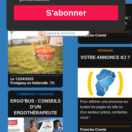
CHASSE AUX
😉 LA carte de réduction
S'abonner
accessible à tous et valable
ZOEUFS'NIGMES
1 an entier en Franche-Comté !
👍 + de 350 Partenaires dans
tous les domaines !
Powered by
ActiveTrail
Franche-Comté
SPONSOR
VOTRE ANNONCE ICI ?
Le 12/04/2025
Fretigney-et-Velloreille
(
70
)
COMMERCES / SERVICES
ERGO'BUS : CONSEILS
Pour afficher une annonce sur
toutes les pages du site ou
D'UN
d'un secteur précis, contactez-
ERGOTHÉRAPEUTE
nous !
Franche-Comté