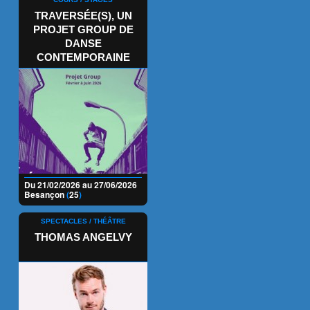
TRAVERSÉE(S), UN
PROJET GROUP DE
DANSE
CONTEMPORAINE
Du 21/02/2026 au 27/06/2026
Besançon
(
25
)
SPECTACLES / THÉÂTRE
THOMAS ANGELVY