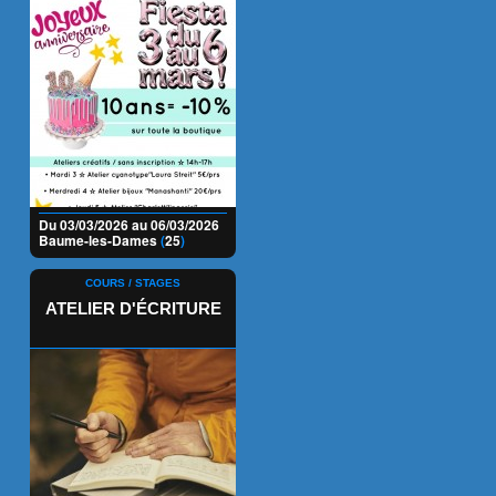
Du 03/03/2026 au 06/03/2026
Baume-les-Dames
(
25
)
COURS / STAGES
ATELIER D'ÉCRITURE