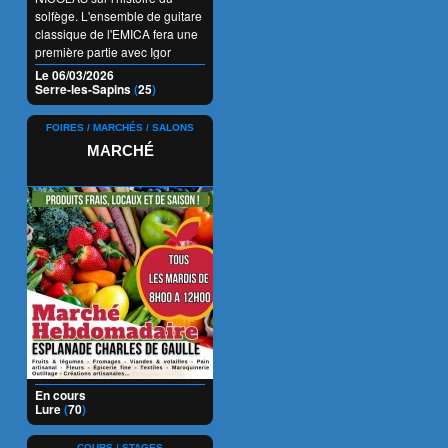
solfège. L'ensemble de guitare
classique de l'EMICA fera une
première partie avec Igor
HASSELMANN qui nous
Le 06/03/2026
parlera du solfège du
Serre-les-Sapins
(
25
)
guitariste. La chorale
Accroch'Choeur illustrera le
FOIRES / MARCHÉS / SALONS
propos avec des chansons
MARCHÉ
françaises de la renaissance à
l'Eurovision. A 20h. Entrée
libre.
En cours
Lure
(
70
)
COURS / STAGES