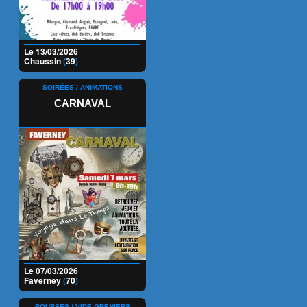
Le 13/03/2026
Chaussin
(
39
)
SOIRÉES / ANIMATIONS
CARNAVAL
Le 07/03/2026
Faverney
(
70
)
BOURSES / VIDE-GRENIERS