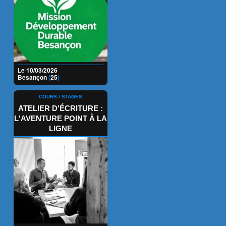
Le 10/03/2026
Besançon
(
25
)
COURS / STAGES
ATELIER D'ÉCRITURE :
L'AVENTURE POINT À LA
LIGNE