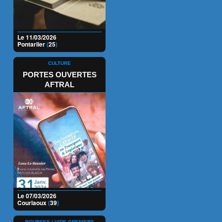
Le 11/03/2026
Pontarlier
(
25
)
CULTURE
PORTES OUVERTES
AFTRAL
Le 07/03/2026
Courlaoux
(
39
)
BOURSES / VIDE-GRENIERS