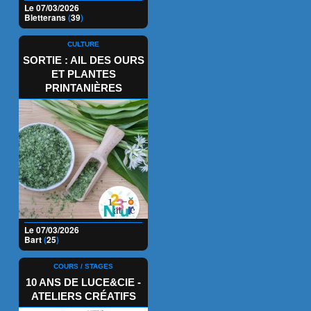
Le 07/03/2026
Bletterans
(
39
)
CULTURE
SORTIE : AIL DES OURS
ET PLANTES
PRINTANIÈRES
Le 07/03/2026
Bart
(
25
)
COURS / STAGES
10 ANS DE LUCE&CIE -
ATELIERS CRÉATIFS