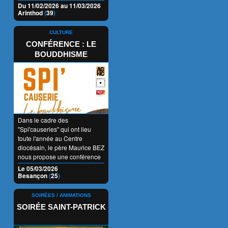
Du 11/02/2026 au 11/03/2026
Arinthod
(
39
)
CULTURE
CONFÉRENCE : LE
BOUDDHISME
Dans le cadre des
"Spi'causeries" qui ont lieu
toute l'année au Centre
diocésain, le père Maurice BEZ
nous propose une conférence
sur "Le bouddhisme : une
Le 05/03/2026
religion, une philosophie ou un
Besançon
(
25
)
art de vivre ?".
SOIRÉES / ANIMATIONS
SOIRÉE SAINT-PATRICK