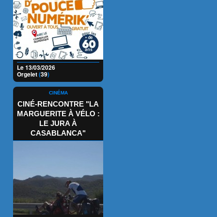
Le 13/03/2026
Orgelet
(
39
)
CINÉMA
CINÉ-RENCONTRE "LA
MARGUERITE À VÉLO :
LE JURA À
CASABLANCA"