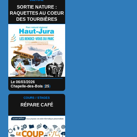
SORTIE NATURE :
RAQUETTES AU COEUR
DES TOURBIÈRES
Le 06/03/2026
Chapelle-des-Bois
(
25
)
COURS / STAGES
RÉPARE CAFÉ