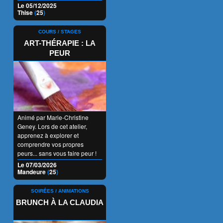
Le 05/12/2025
Thise
(
25
)
COURS / STAGES
ART-THÉRAPIE : LA
PEUR
Animé par Marie-Christine
Geney. Lors de cet atelier,
apprenez à explorer et
comprendre vos propres
peurs... sans vous faire peur !
Sur inscription.
Le 07/03/2026
Mandeure
(
25
)
SOIRÉES / ANIMATIONS
BRUNCH À LA CLAUDIA