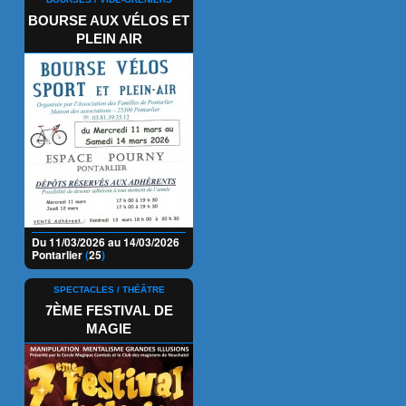
BOURSE AUX VÉLOS ET
PLEIN AIR
Du 11/03/2026 au 14/03/2026
Pontarlier
(
25
)
SPECTACLES / THÉÂTRE
7ÈME FESTIVAL DE
MAGIE