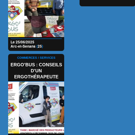
Le 25/06/2025
Arc-et-Senans
(
25
)
COMMERCES / SERVICES
ERGO'BUS : CONSEILS
D'UN
ERGOTHÉRAPEUTE