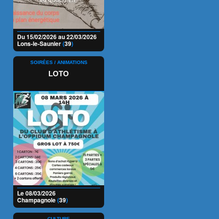
Du 15/02/2026 au 22/03/2026
Lons-le-Saunier
(
39
)
SOIRÉES / ANIMATIONS
LOTO
Le 08/03/2026
Champagnole
(
39
)
CULTURE