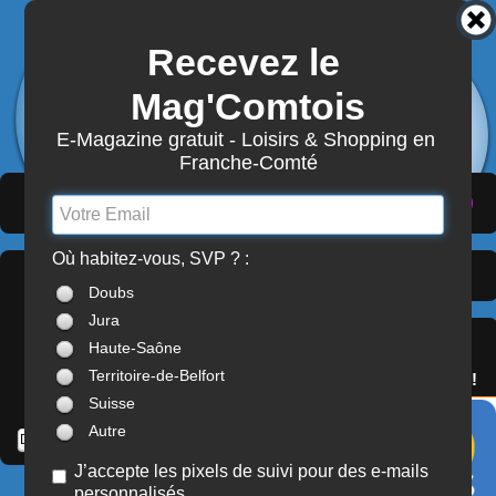
Recevez le 
3872
Actualités
Mag'Comtois
7870
Structures
Abonnement Mag'Comtois
E-Magazine gratuit - Loisirs & Shopping en 
Franche-Comté
LeComtois.com - Culture & loisirs en
(
ACTUALITÉS
)
(
ANNUAIRE
)
(
MON COMPTE
)
Franche-Comté
Où habitez-vous, SVP ? :
Dernières Actualités >
À LA UNE
Doubs
Franche-Comté
Jura
SERVICES
Haute-Saône
OFFREZ(-VOUS)
Territoire-de-Belfort
LE PASS'COMTOIS !
Suisse
Autre
J’accepte les pixels de suivi pour des e-mails
personnalisés