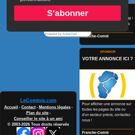
😉 LA carte de réduction
S'abonner
accessible à tous et valable
1 an entier en Franche-Comté !
👍 + de 350 Partenaires dans
tous les domaines !
Powered by
ActiveTrail
Franche-Comté
SPONSOR
VOTRE ANNONCE ICI ?
LeComtois.com
Pour afficher une annonce sur
Accueil
-
Contact
-
Mentions légales
-
toutes les pages du site ou
Plan du site
-
d'un secteur précis, contactez-
Conseiller le site à un ami
nous !
© 2003-2026 Tous droits réservés
Franche-Comté