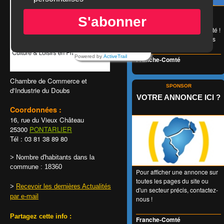
😉 LA carte de réduction
S'abonner
accessible à tous et valable
1 an entier en Franche-Comté !
👍 + de 350 Partenaires dans
tous les domaines !
Powered by
ActiveTrail
Franche-Comté
Chambre de Commerce et
SPONSOR
d'Industrie du Doubs
VOTRE ANNONCE ICI ?
Coordonnées :
16, rue du Vieux Château
25300
PONTARLIER
Tél : 03 81 38 89 80
> Nombre d'habitants dans la
commune : 18360
Pour afficher une annonce sur
toutes les pages du site ou
>
Recevoir les dernières Actualités
d'un secteur précis, contactez-
par e-mail
nous !
Partagez cette info :
Franche-Comté