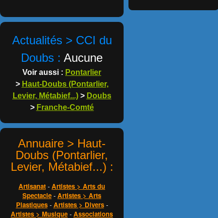
Actualités > CCI du
Doubs :
Aucune
Voir aussi :
Pontarlier
>
Haut-Doubs (Pontarlier,
Levier, Métabief...)
>
Doubs
>
Franche-Comté
Annuaire > Haut-
Doubs (Pontarlier,
Levier, Métabief...) :
Artisanat
-
Artistes > Arts du
Spectacle
-
Artistes > Arts
Plastiques
-
Artistes > Divers
-
Artistes > Musique
-
Associations