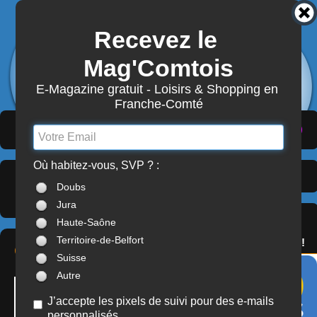
Recevez le 
3872
Actualités
Mag'Comtois
7870
Structures
Abonnement Mag'Comtois
E-Magazine gratuit - Loisirs & Shopping en 
Franche-Comté
LeComtois.com - Culture & loisirs en
(
ACTUALITÉS
)
(
ANNUAIRE
)
(
MON COMPTE
)
Franche-Comté
Où habitez-vous, SVP ? :
Institutionnels
> Doubs
À LA UNE
Doubs
(25)
Jura
SERVICES
Haute-Saône
OFFREZ(-VOUS)
Territoire-de-Belfort
LE PASS'COMTOIS !
CCI DU DOUBS
Suisse
Autre
J’accepte les pixels de suivi pour des e-mails
personnalisés