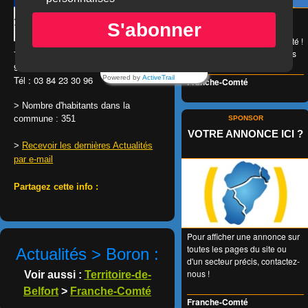
😉 LA carte de réduction
S'abonner
accessible à tous et valable
1 an entier en Franche-Comté !
👍 + de 350 Partenaires dans
7, rue de la Libération
tous les domaines !
90100
BORON
Powered by
ActiveTrail
Tél : 03 84 23 30 96
Franche-Comté
> Nombre d'habitants dans la
commune : 351
SPONSOR
VOTRE ANNONCE ICI ?
>
Recevoir les dernières Actualités
par e-mail
Partagez cette info :
Pour afficher une annonce sur
toutes les pages du site ou
Actualités > Boron :
d'un secteur précis, contactez-
nous !
Voir aussi :
Territoire-de-
Belfort
>
Franche-Comté
Franche-Comté