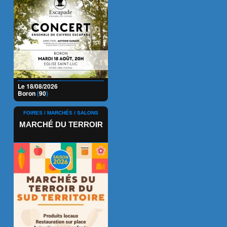
Le 18/08/2026
Boron
(
90
)
FOIRES / MARCHÉS / SALONS
MARCHÉ DU TERROIR