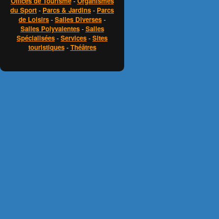
Offices de Tourisme
-
Organismes
du Sport
-
Parcs & Jardins
-
Parcs
de Loisirs
-
Salles Diverses
-
Salles Polyvalentes
-
Salles
Spécialisées
-
Services
-
Sites
touristiques
-
Théâtres