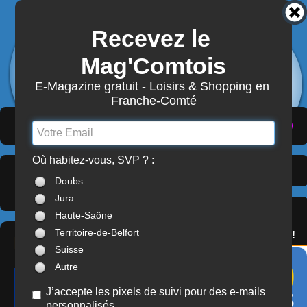
Recevez le 
3904
Actualités
Mag'Comtois
7867
Structures
Abonnement Mag'Comtois
E-Magazine gratuit - Loisirs & Shopping en 
Franche-Comté
LeComtois.com - Culture & loisirs en
(
ACTUALITÉS
)
(
ANNUAIRE
)
(
MON COMPTE
)
Franche-Comté
Où habitez-vous, SVP ? :
Mairies
> Territoire-de-
À LA UNE
Doubs
Belfort (90)
Jura
SERVICES
Haute-Saône
OFFREZ(-VOUS)
Territoire-de-Belfort
LE PASS'COMTOIS !
MAIRIE
Suisse
Autre
J’accepte les pixels de suivi pour des e-mails
personnalisés