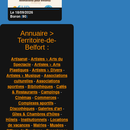
Le 18/09/2026
Boron
(
90
)
Annuaire >
Territoire-de-
Belfort :
Artisanat
-
Artistes > Arts du
Spectacle
-
Artistes > Arts
Plastiques
-
Artistes > Divers
-
Artistes > Musique
-
Associations
culturelles
-
Associations
sportives
-
Bibliothèques
-
Cafés
& Restaurants
-
Campings
-
Cinémas
-
Commerces
-
Complexes sportifs
-
Discothèques
-
Galeries d'art
-
Gîtes & Chambres d'hôtes
-
Hôtels
-
Institutionnels
-
Locations
de vacances
-
Mairies
-
Musées
-