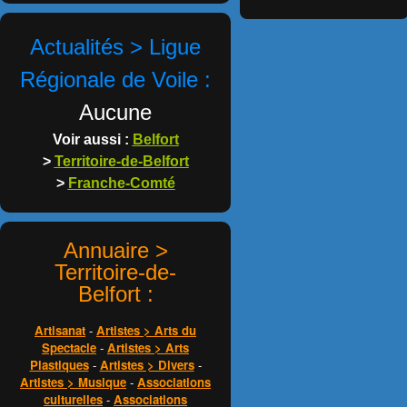
Actualités > Ligue
Régionale de Voile :
Aucune
Voir aussi :
Belfort
>
Territoire-de-Belfort
>
Franche-Comté
Annuaire >
Territoire-de-
Belfort :
Artisanat
-
Artistes > Arts du
Spectacle
-
Artistes > Arts
Plastiques
-
Artistes > Divers
-
Artistes > Musique
-
Associations
culturelles
-
Associations