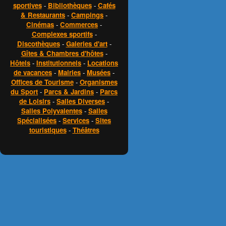
sportives
-
Bibliothèques
-
Cafés
& Restaurants
-
Campings
-
Cinémas
-
Commerces
-
Complexes sportifs
-
Discothèques
-
Galeries d'art
-
Gîtes & Chambres d'hôtes
-
Hôtels
-
Institutionnels
-
Locations
de vacances
-
Mairies
-
Musées
-
Offices de Tourisme
-
Organismes
du Sport
-
Parcs & Jardins
-
Parcs
de Loisirs
-
Salles Diverses
-
Salles Polyvalentes
-
Salles
Spécialisées
-
Services
-
Sites
touristiques
-
Théâtres