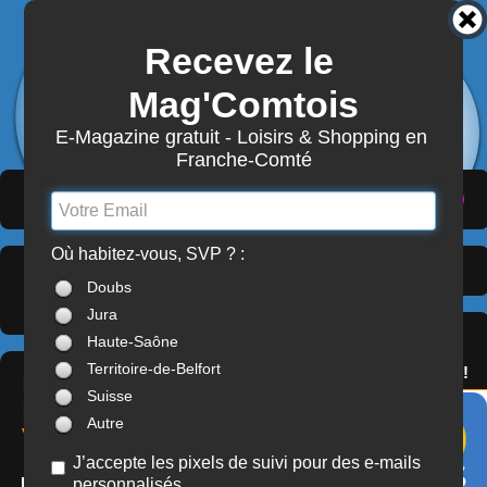
Recevez le 
3872
Actualités
Mag'Comtois
7870
Structures
Abonnement Mag'Comtois
E-Magazine gratuit - Loisirs & Shopping en 
Franche-Comté
LeComtois.com - Culture & loisirs en
(
ACTUALITÉS
)
(
ANNUAIRE
)
(
MON COMPTE
)
Franche-Comté
Où habitez-vous, SVP ? :
Organismes du Sport
>
À LA UNE
Doubs
Territoire-de-Belfort (90)
Jura
SERVICES
Haute-Saône
OFFREZ(-VOUS)
Territoire-de-Belfort
LE PASS'COMTOIS !
LIGUE
Suisse
RÉGIONALE DE
Autre
VOILE
J’accepte les pixels de suivi pour des e-mails
personnalisés