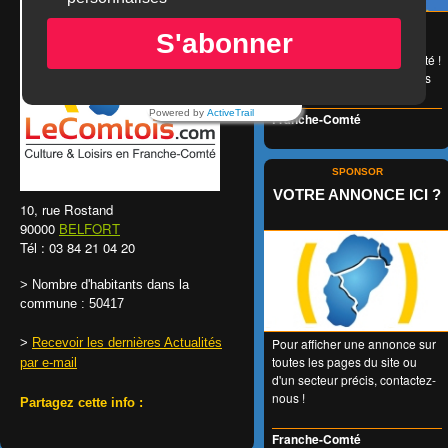
😉 LA carte de réduction
S'abonner
accessible à tous et valable
1 an entier en Franche-Comté !
👍 + de 350 Partenaires dans
tous les domaines !
Powered by
ActiveTrail
Franche-Comté
SPONSOR
VOTRE ANNONCE ICI ?
10, rue Rostand
90000
BELFORT
Tél : 03 84 21 04 20
> Nombre d'habitants dans la
commune : 50417
>
Recevoir les dernières Actualités
Pour afficher une annonce sur
toutes les pages du site ou
par e-mail
d'un secteur précis, contactez-
nous !
Partagez cette info :
Franche-Comté