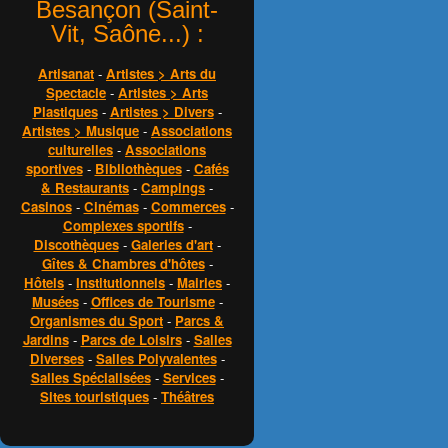
Besançon (Saint-
Vit, Saône...) :
Artisanat
-
Artistes > Arts du
Spectacle
-
Artistes > Arts
Plastiques
-
Artistes > Divers
-
Artistes > Musique
-
Associations
culturelles
-
Associations
sportives
-
Bibliothèques
-
Cafés
& Restaurants
-
Campings
-
Casinos
-
Cinémas
-
Commerces
-
Complexes sportifs
-
Discothèques
-
Galeries d'art
-
Gîtes & Chambres d'hôtes
-
Hôtels
-
Institutionnels
-
Mairies
-
Musées
-
Offices de Tourisme
-
Organismes du Sport
-
Parcs &
Jardins
-
Parcs de Loisirs
-
Salles
Diverses
-
Salles Polyvalentes
-
Salles Spécialisées
-
Services
-
Sites touristiques
-
Théâtres