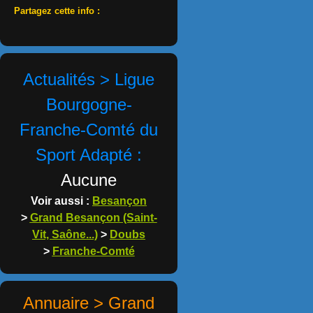
Partagez cette info :
Actualités > Ligue
Bourgogne-
Franche-Comté du
Sport Adapté :
Aucune
Voir aussi :
Besançon
>
Grand Besançon (Saint-
Vit, Saône...)
>
Doubs
>
Franche-Comté
Annuaire > Grand