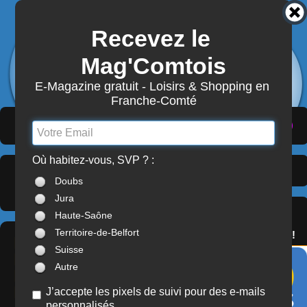
Recevez le 
3942
Actualités
Mag'Comtois
7870
Structures
Abonnement Mag'Comtois
E-Magazine gratuit - Loisirs & Shopping en 
Franche-Comté
LeComtois.com - Culture & loisirs en
(
ACTUALITÉS
)
(
ANNUAIRE
)
(
MON COMPTE
)
Franche-Comté
Où habitez-vous, SVP ? :
Organismes du Sport
>
À LA UNE
Doubs
Doubs (25)
Jura
SERVICES
Haute-Saône
OFFREZ(-VOUS)
Territoire-de-Belfort
LE PASS'COMTOIS !
LIGUE
Suisse
BOURGOGNE-
Autre
FRANCHE-COMTÉ
DU SPORT
J’accepte les pixels de suivi pour des e-mails
personnalisés