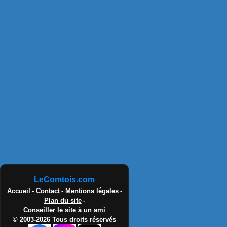
LeComtois.com
Accueil
-
Contact
-
Mentions légales
-
Plan du site
-
Conseiller le site à un ami
© 2003-2026 Tous droits réservés