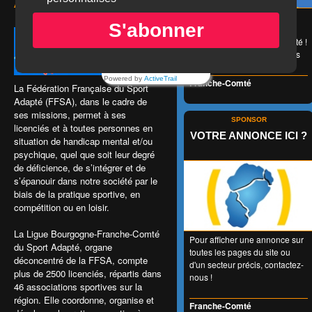
ADAPTÉ
😉 LA carte de réduction
S'abonner
accessible à tous et valable
1 an entier en Franche-Comté !
👍 + de 350 Partenaires dans
tous les domaines !
Powered by
ActiveTrail
Franche-Comté
La Fédération Française du Sport
Adapté (FFSA), dans le cadre de
ses missions, permet à ses
SPONSOR
licenciés et à toutes personnes en
VOTRE ANNONCE ICI ?
situation de handicap mental et/ou
psychique, quel que soit leur degré
de déficience, de s’intégrer et de
s’épanouir dans notre société par le
biais de la pratique sportive, en
compétition ou en loisir.
La Ligue Bourgogne-Franche-Comté
Pour afficher une annonce sur
du Sport Adapté, organe
toutes les pages du site ou
déconcentré de la FFSA, compte
d'un secteur précis, contactez-
plus de 2500 licenciés, répartis dans
nous !
46 associations sportives sur la
région. Elle coordonne, organise et
Franche-Comté