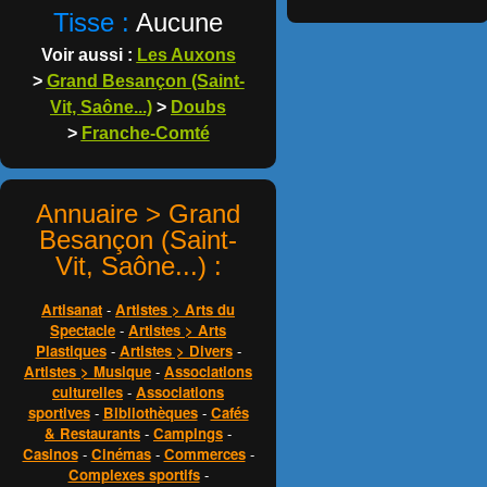
Tisse :
Aucune
Voir aussi :
Les Auxons
>
Grand Besançon (Saint-
Vit, Saône...)
>
Doubs
>
Franche-Comté
Annuaire > Grand
Besançon (Saint-
Vit, Saône...) :
Artisanat
-
Artistes > Arts du
Spectacle
-
Artistes > Arts
Plastiques
-
Artistes > Divers
-
Artistes > Musique
-
Associations
culturelles
-
Associations
sportives
-
Bibliothèques
-
Cafés
& Restaurants
-
Campings
-
Casinos
-
Cinémas
-
Commerces
-
Complexes sportifs
-