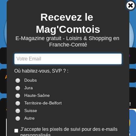
Recevez le 
3803
Actualités
Mag'Comtois
7870
Structures
Abonnement Mag'Comtois
E-Magazine gratuit - Loisirs & Shopping en 
Franche-Comté
LeComtois.com - Culture & loisirs en
(
ACTUALITÉS
)
(
ANNUAIRE
)
(
MON COMPTE
)
Franche-Comté
Où habitez-vous, SVP ? :
Associations culturelles
>
À LA UNE
Doubs
Doubs (25)
Jura
SERVICES
Haute-Saône
OFFREZ(-VOUS)
Territoire-de-Belfort
LE PASS'COMTOIS !
ART-TISSE
Suisse
Autre
J’accepte les pixels de suivi pour des e-mails
personnalisés