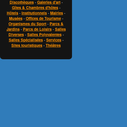
Discothèques
-
Galeries d'art
-
Gîtes & Chambres d'hôtes
-
Hôtels
-
Institutionnels
-
Mairies
-
Musées
-
Offices de Tourisme
-
Organismes du Sport
-
Parcs &
Jardins
-
Parcs de Loisirs
-
Salles
Diverses
-
Salles Polyvalentes
-
Salles Spécialisées
-
Services
-
Sites touristiques
-
Théâtres