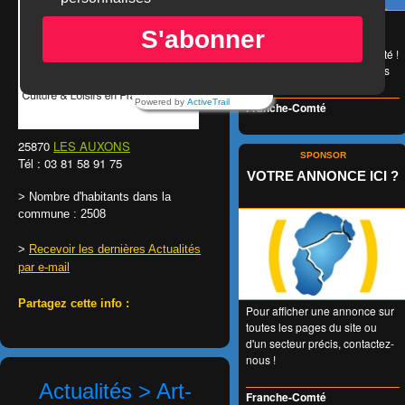
😉 LA carte de réduction
S'abonner
accessible à tous et valable
1 an entier en Franche-Comté !
👍 + de 350 Partenaires dans
tous les domaines !
Powered by
ActiveTrail
Franche-Comté
25870
LES AUXONS
SPONSOR
Tél : 03 81 58 91 75
VOTRE ANNONCE ICI ?
> Nombre d'habitants dans la
commune : 2508
>
Recevoir les dernières Actualités
par e-mail
Partagez cette info :
Pour afficher une annonce sur
toutes les pages du site ou
d'un secteur précis, contactez-
nous !
Actualités > Art-
Franche-Comté