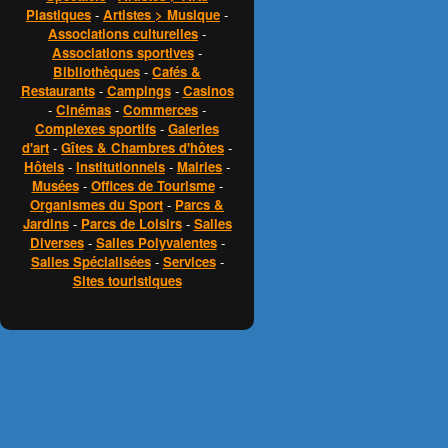
Plastiques
-
Artistes > Musique
-
Associations culturelles
-
Associations sportives
-
Bibliothèques
-
Cafés &
Restaurants
-
Campings
-
Casinos
-
Cinémas
-
Commerces
-
Complexes sportifs
-
Galeries
d'art
-
Gîtes & Chambres d'hôtes
-
Hôtels
-
Institutionnels
-
Mairies
-
Musées
-
Offices de Tourisme
-
Organismes du Sport
-
Parcs &
Jardins
-
Parcs de Loisirs
-
Salles
Diverses
-
Salles Polyvalentes
-
Salles Spécialisées
-
Services
-
Sites touristiques