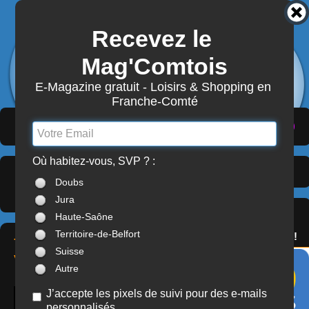
Recevez le 
3904
Actualités
Mag'Comtois
7867
Structures
Abonnement Mag'Comtois
E-Magazine gratuit - Loisirs & Shopping en 
Franche-Comté
LeComtois.com - Culture & loisirs en
(
ACTUALITÉS
)
(
ANNUAIRE
)
(
MON COMPTE
)
Franche-Comté
Où habitez-vous, SVP ? :
Artistes > Arts du
À LA UNE
Doubs
Spectacle
> Jura (39)
Jura
SERVICES
Haute-Saône
OFFREZ(-VOUS)
Territoire-de-Belfort
LE PASS'COMTOIS !
THÉÂTRE DU
Suisse
VERSEAU
Autre
J’accepte les pixels de suivi pour des e-mails
personnalisés