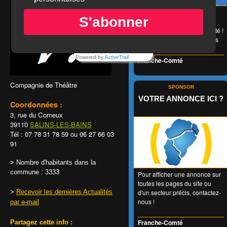
😉 LA carte de réduction
S'abonner
accessible à tous et valable
1 an entier en Franche-Comté !
👍 + de 350 Partenaires dans
tous les domaines !
Powered by
ActiveTrail
Franche-Comté
Compagnie de Théâtre
SPONSOR
VOTRE ANNONCE ICI ?
Coordonnées :
3, rue du Corneux
39110
SALINS-LES-BAINS
Tél : 07 78 31 78 59 ou 06 27 66 03
91
> Nombre d'habitants dans la
commune : 3333
Pour afficher une annonce sur
toutes les pages du site ou
d'un secteur précis, contactez-
>
Recevoir les dernières Actualités
nous !
par e-mail
Franche-Comté
Partagez cette info :