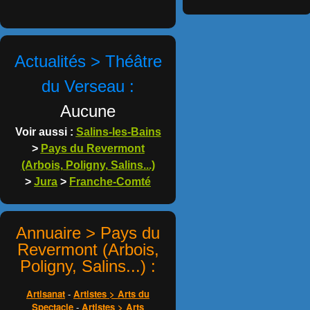
Actualités > Théâtre
du Verseau :
Aucune
Voir aussi :
Salins-les-Bains
>
Pays du Revermont
(Arbois, Poligny, Salins...)
>
Jura
>
Franche-Comté
Annuaire > Pays du
Revermont (Arbois,
Poligny, Salins...) :
Artisanat
-
Artistes > Arts du
Spectacle
-
Artistes > Arts