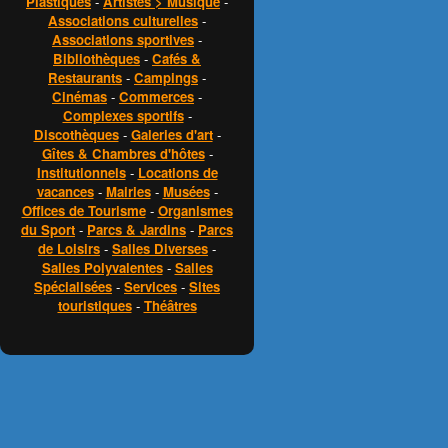
Plastiques
-
Artistes > Musique
-
Associations culturelles
-
Associations sportives
-
Bibliothèques
-
Cafés &
Restaurants
-
Campings
-
Cinémas
-
Commerces
-
Complexes sportifs
-
Discothèques
-
Galeries d'art
-
Gîtes & Chambres d'hôtes
-
Institutionnels
-
Locations de
vacances
-
Mairies
-
Musées
-
Offices de Tourisme
-
Organismes
du Sport
-
Parcs & Jardins
-
Parcs
de Loisirs
-
Salles Diverses
-
Salles Polyvalentes
-
Salles
Spécialisées
-
Services
-
Sites
touristiques
-
Théâtres