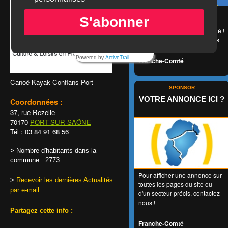
😉 LA carte de réduction
S'abonner
accessible à tous et valable
1 an entier en Franche-Comté !
👍 + de 350 Partenaires dans
tous les domaines !
Powered by
ActiveTrail
Franche-Comté
Canoë-Kayak Conflans Port
SPONSOR
VOTRE ANNONCE ICI ?
Coordonnées :
37, rue Rezelle
70170
PORT-SUR-SAÔNE
Tél : 03 84 91 68 56
> Nombre d'habitants dans la
commune : 2773
Pour afficher une annonce sur
>
Recevoir les dernières Actualités
toutes les pages du site ou
par e-mail
d'un secteur précis, contactez-
nous !
Partagez cette info :
Franche-Comté