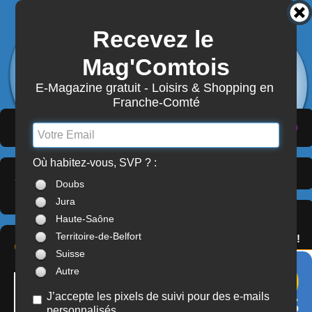
Recevez le 
3942
Actualités
Mag'Comtois
7870
Structures
Abonnement Mag'Comtois
E-Magazine gratuit - Loisirs & Shopping en 
Franche-Comté
LeComtois.com - Culture & loisirs en
(
ACTUALITÉS
)
(
ANNUAIRE
)
(
MON COMPTE
)
Franche-Comté
Où habitez-vous, SVP ? :
Associations sportives
>
À LA UNE
Doubs
Haute-Saône (70)
Jura
SERVICES
Haute-Saône
OFFREZ(-VOUS)
Territoire-de-Belfort
LE PASS'COMTOIS !
CKCP
Suisse
Autre
J’accepte les pixels de suivi pour des e-mails
personnalisés