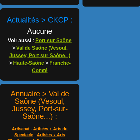
Actualités > CKCP :
Aucune
Voir aussi :
Port-sur-Saône
>
Val de Saône (Vesoul,
Jussey, Port-sur-Saône...)
>
Haute-Saône
>
Franche-
Comté
Annuaire > Val de
Saône (Vesoul,
Jussey, Port-sur-
Saône...) :
Artisanat
-
Artistes > Arts du
Spectacle
-
Artistes > Arts