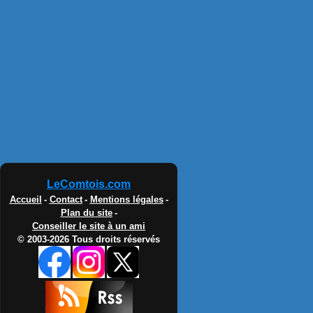
LeComtois.com
Accueil
-
Contact
-
Mentions légales
-
Plan du site
-
Conseiller le site à un ami
© 2003-2026 Tous droits réservés