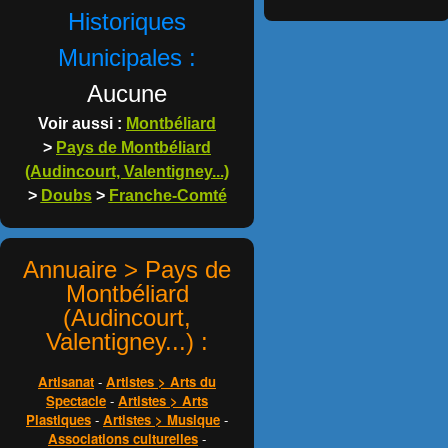
Historiques
Municipales :
Aucune
Voir aussi :
Montbéliard
>
Pays de Montbéliard
(Audincourt, Valentigney...)
>
Doubs
>
Franche-Comté
Annuaire > Pays de
Montbéliard
(Audincourt,
Valentigney...) :
Artisanat
-
Artistes > Arts du
Spectacle
-
Artistes > Arts
Plastiques
-
Artistes > Musique
-
Associations culturelles
-