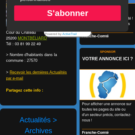
😉 LA carte de réduction
S'abonner
accessible à tous et valable
1 an entier en Franche-Comté !
👍 + de 350 Partenaires dans
tous les domaines !
Cour du Château
Powered by
ActiveTrail
Franche-Comté
25200
MONTBÉLIARD
Tél : 03 81 99 22 49
SPONSOR
> Nombre d'habitants dans la
VOTRE ANNONCE ICI ?
commune : 27570
>
Recevoir les dernières Actualités
par e-mail
Partagez cette info :
Pour afficher une annonce sur
toutes les pages du site ou
d'un secteur précis, contactez-
Actualités >
nous !
Archives
Franche-Comté