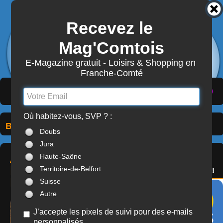
Recevez le 
3872
Actualités
Mag'Comtois
7870
Structures
Abonnement Mag'Comtois
E-Magazine gratuit - Loisirs & Shopping en 
Franche-Comté
LeComtois.com - Culture & loisirs en
(
ACTUALITÉS
)
(
ANNUAIRE
)
(
MON COMPTE
)
Franche-Comté
Où habitez-vous, SVP ? :
Bibliothèques
> Doubs (25)
À LA UNE
Doubs
Jura
SERVICES
ARCHIVES
Haute-Saône
OFFREZ(-VOUS)
HISTORIQUES
Territoire-de-Belfort
LE PASS'COMTOIS !
MUNICIPALES
Suisse
Autre
J’accepte les pixels de suivi pour des e-mails
personnalisés