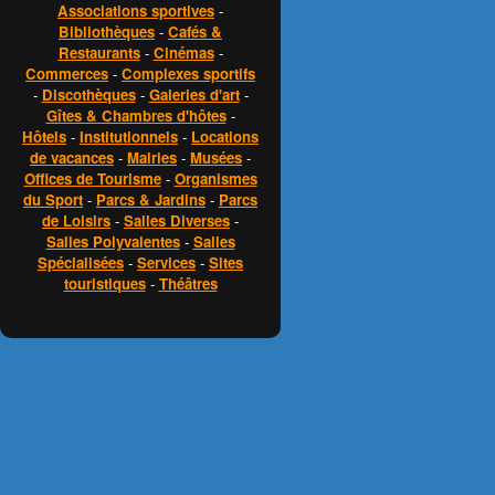
Associations sportives
-
Bibliothèques
-
Cafés &
Restaurants
-
Cinémas
-
Commerces
-
Complexes sportifs
-
Discothèques
-
Galeries d'art
-
Gîtes & Chambres d'hôtes
-
Hôtels
-
Institutionnels
-
Locations
de vacances
-
Mairies
-
Musées
-
Offices de Tourisme
-
Organismes
du Sport
-
Parcs & Jardins
-
Parcs
de Loisirs
-
Salles Diverses
-
Salles Polyvalentes
-
Salles
Spécialisées
-
Services
-
Sites
touristiques
-
Théâtres