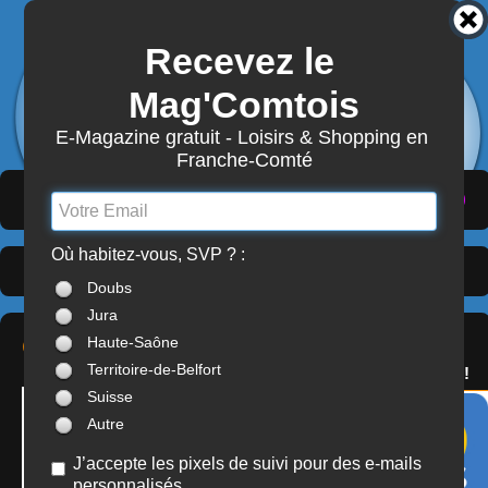
Recevez le 
3872
Actualités
Mag'Comtois
7870
Structures
Abonnement Mag'Comtois
E-Magazine gratuit - Loisirs & Shopping en 
Franche-Comté
LeComtois.com - Culture & loisirs en
(
ACTUALITÉS
)
(
ANNUAIRE
)
(
MON COMPTE
)
Franche-Comté
Où habitez-vous, SVP ? :
Casinos
> Jura (39)
À LA UNE
Doubs
Jura
SERVICES
CASINO JOA
Haute-Saône
OFFREZ(-VOUS)
Territoire-de-Belfort
LE PASS'COMTOIS !
Suisse
Autre
J’accepte les pixels de suivi pour des e-mails
personnalisés