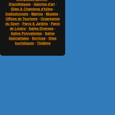
Discothèques
-
Galeries d'art
-
Gîtes & Chambres d'hôtes
-
Institutionnels
-
Mairies
-
Musées
-
Offices de Tourisme
-
Organismes
du Sport
-
Parcs & Jardins
-
Parcs
de Loisirs
-
Salles Diverses
-
Salles Polyvalentes
-
Salles
Spécialisées
-
Services
-
Sites
touristiques
-
Théâtres