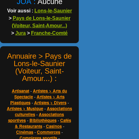
JOA :
Aucune
Voir aussi :
Lons-le-Saunier
>
Pays de Lons-le-Saunier
(Voiteur, Saint-Amour...)
>
Jura
>
Franche-Comté
Annuaire > Pays de
Lons-le-Saunier
(Voiteur, Saint-
Amour...) :
Artisanat
-
Artistes > Arts du
Spectacle
-
Artistes > Arts
Plastiques
-
Artistes > Divers
-
Artistes > Musique
-
Associations
culturelles
-
Associations
sportives
-
Bibliothèques
-
Cafés
& Restaurants
-
Casinos
-
Cinémas
-
Commerces
-
Complexes sportifs
-