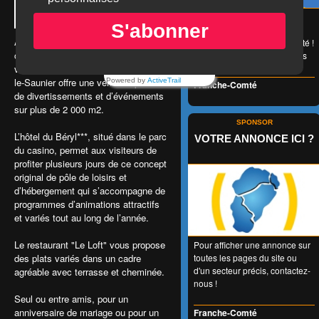
😉 LA carte de réduction
S'abonner
accessible à tous et valable
Aux abords de la ville, préfecture et
1 an entier en Franche-Comté !
cité thermale, au cœur de la région
👍 + de 350 Partenaires dans
viticole du Jura, le casino de Lons-
tous les domaines !
le-Saunier offre une véritable palette
Powered by
ActiveTrail
Franche-Comté
de divertissements et d’événements
sur plus de 2 000 m2.
SPONSOR
L’hôtel du Béryl***, situé dans le parc
VOTRE ANNONCE ICI ?
du casino, permet aux visiteurs de
profiter plusieurs jours de ce concept
original de pôle de loisirs et
d’hébergement qui s’accompagne de
programmes d’animations attractifs
et variés tout au long de l’année.
Le restaurant "Le Loft" vous propose
Pour afficher une annonce sur
des plats variés dans un cadre
toutes les pages du site ou
d'un secteur précis, contactez-
agréable avec terrasse et cheminée.
nous !
Seul ou entre amis, pour un
anniversaire de mariage ou pour un
Franche-Comté