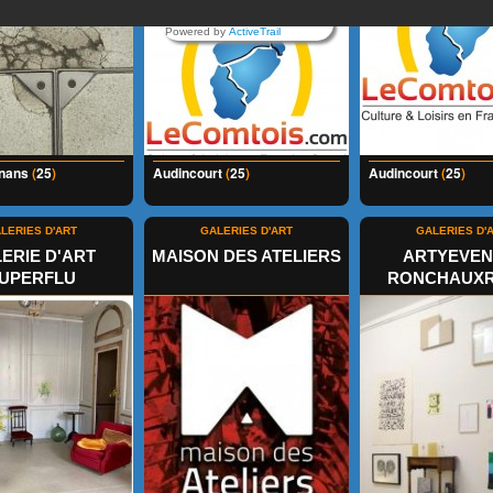
Powered by
ActiveTrail
enans
(
25
)
Audincourt
(
25
)
Audincourt
(
25
)
LERIES D'ART
GALERIES D'ART
GALERIES D'
ERIE D'ART
MAISON DES ATELIERS
ARTYEVENT
UPERFLU
RONCHAUX