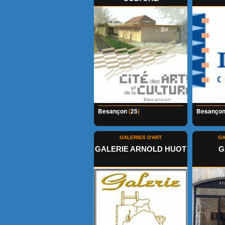
Besançon
(
25
)
Besanço
GALERIES D'ART
GA
GALERIE ARNOLD HUOT
G