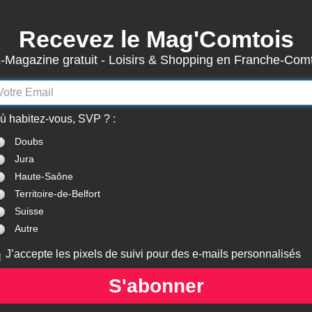
Recevez le Mag'Comtois
3942
Actualités
-Magazine gratuit - Loisirs & Shopping en Franche-Com
7870
Structures
Abonnement Mag'Comtois
LeComtois.com - Culture & loisirs en
ù habitez-vous, SVP ? :
(
ACTUALITÉS
)
(
ANNUAIRE
)
(
MON COMPTE
)
Franche-Comté
Doubs
Jura
Galeries d'art
> Doubs (25)
Haute-Saône
Territoire-de-Belfort
Suisse
Autre
LERIES D'ART
GALERIES D'ART
GALERIES D'
IE DU CARRÉ
CENTRE RÉGIONAL
GALERIE BRI
J’accepte les pixels de suivi pour des e-mails personnalisés
D'EVEIL AUX ARTS
MARCELL
PLASTIQUES ET À LA
S'abonner
BANDE DESSINÉE