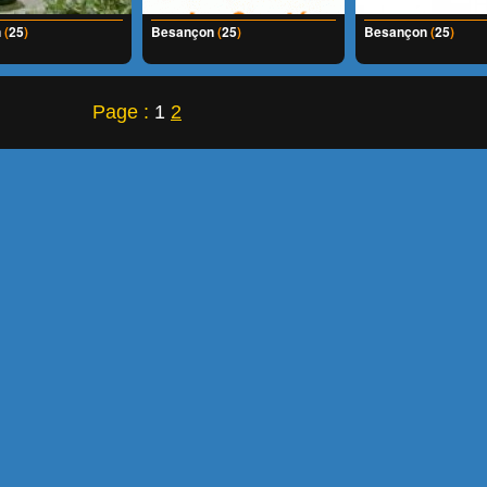
n
(
25
)
Besançon
(
25
)
Besançon
(
25
)
Page :
1
2