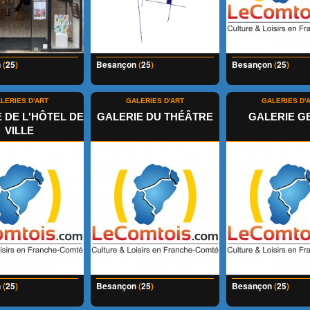
n
(
25
)
Besançon
(
25
)
Besançon
(
25
)
LERIES D'ART
GALERIES D'ART
GALERIES D'
 DE L'HÔTEL DE
GALERIE DU THÉÂTRE
GALERIE G
VILLE
n
(
25
)
Besançon
(
25
)
Besançon
(
25
)