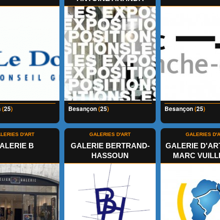
n
(
25
)
Besançon
(
25
)
Besançon
(
25
)
LERIES D'ART
GALERIES D'ART
GALERIES D'
ALERIE B
GALERIE BERTRAND-
GALERIE D'AR
HASSOUN
MARC VUIL