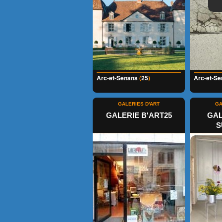
Arc-et-Senans
(
25
)
Arc-et-S
GALERIES D'ART
GA
GALERIE B'ART25
GAL
S