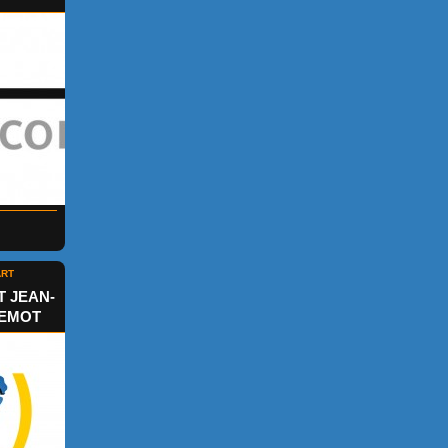
ART
T JEAN-
LEMOT