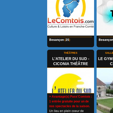
Besançon
(
25
)
Besanço
THÉÂTRES
SALL
L'ATELIER DU SUD -
LE GYM
CICONIA THÉÂTRE
C
> Avantage(s) Pass'Comtois :
1 entrée gratuite pour un de
nos spectacles de la saison.
Un lieu en plein coeur de