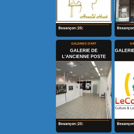
Besançon
(
25
)
Besanço
GALERIES D'ART
GA
GALERIE DE
GALERIE
L'ANCIENNE POSTE
Besançon
(
25
)
Besanço