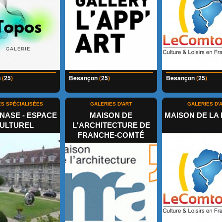
n
(
25
)
Besançon
(
25
)
Besançon
(
25
)
ES SPÉCIALISÉES
GALERIES D'ART
GALERIES D'
NASE - ESPACE
MAISON DE
MAISON DE LA 
ULTUREL
L'ARCHITECTURE DE
FRANCHE-COMTÉ