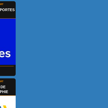
ART
 PORTES
ART
 DE
PHIE