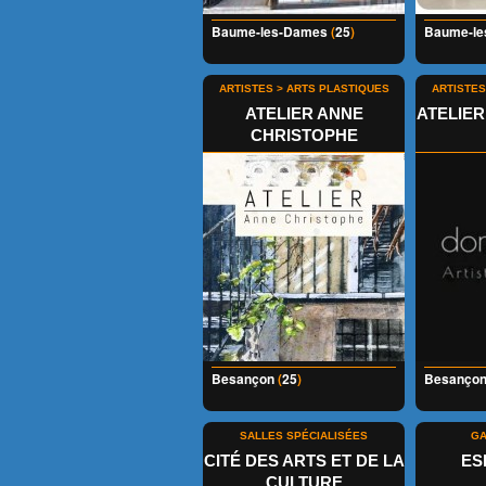
Baume-les-Dames
(
25
)
Baume-l
ARTISTES > ARTS PLASTIQUES
ARTISTES
ATELIER ANNE
ATELIE
CHRISTOPHE
Besançon
(
25
)
Besanço
SALLES SPÉCIALISÉES
GA
CITÉ DES ARTS ET DE LA
ES
CULTURE