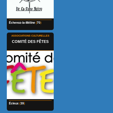
Échenoz-la-Méline
(
70
)
ASSOCIATIONS CULTURELLES
COMITÉ DES FÊTES
Écleux
(
39
)