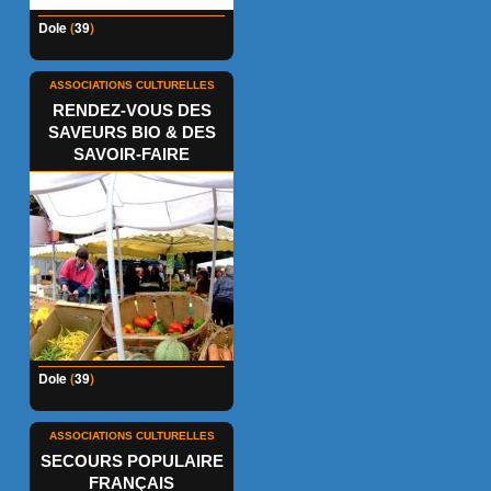
Dole
(
39
)
ASSOCIATIONS CULTURELLES
RENDEZ-VOUS DES
SAVEURS BIO & DES
SAVOIR-FAIRE
Dole
(
39
)
ASSOCIATIONS CULTURELLES
SECOURS POPULAIRE
FRANÇAIS