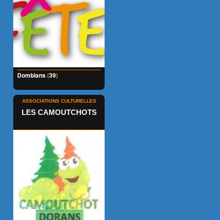
Domblans
(
39
)
ASSOCIATIONS CULTURELLES
LES CAMOUTCHOTS