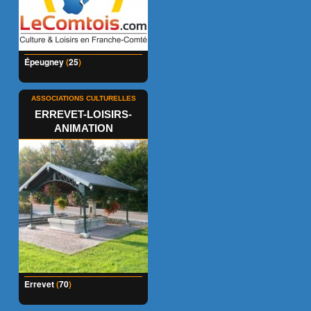
Épeugney
(
25
)
ASSOCIATIONS CULTURELLES
ERREVET-LOISIRS-
ANIMATION
Errevet
(
70
)