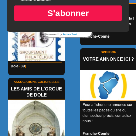
😉 LA carte de réduction
S'abonner
accessible à tous et valable
1 an entier en Franche-Comté !
👍 + de 350 Partenaires dans
tous les domaines !
Powered by
ActiveTrail
Franche-Comté
SPONSOR
VOTRE ANNONCE ICI ?
Dole
(
39
)
ASSOCIATIONS CULTURELLES
LES AMIS DE L'ORGUE
DE DOLE
Pour afficher une annonce sur
toutes les pages du site ou
d'un secteur précis, contactez-
nous !
Franche-Comté