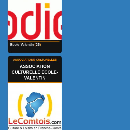
École-Valentin
(
25
)
ASSOCIATIONS CULTURELLES
ASSOCIATION
CULTURELLE ECOLE-
VALENTIN