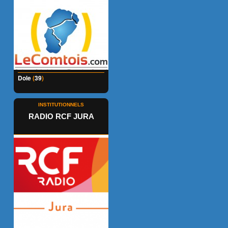
Dole
(
39
)
INSTITUTIONNELS
RADIO RCF JURA