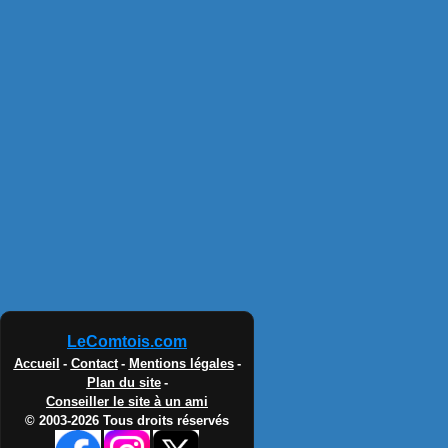
LeComtois.com
Accueil
-
Contact
-
Mentions légales
-
Plan du site
-
Conseiller le site à un ami
© 2003-2026 Tous droits réservés