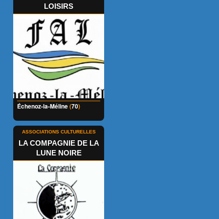
LOISIRS
Échenoz-la-Méline
(
70
)
ASSOCIATIONS CULTURELLES
LA COMPAGNIE DE LA
LUNE NOIRE