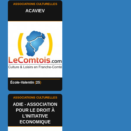
ASSOCIATIONS CULTURELLES
ACAVIEV
École-Valentin
(
25
)
ASSOCIATIONS CULTURELLES
ADIE - ASSOCIATION
POUR LE DROIT À
L'INITIATIVE
ECONOMIQUE