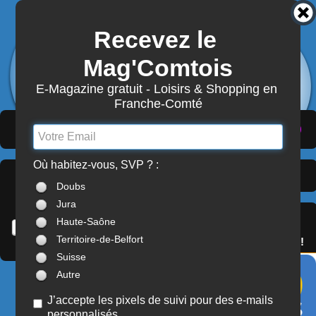
Recevez le 
3803
Actualités
Mag'Comtois
7870
Structures
Abonnement Mag'Comtois
E-Magazine gratuit - Loisirs & Shopping en 
Franche-Comté
LeComtois.com - Culture & loisirs en
(
ACTUALITÉS
)
(
ANNUAIRE
)
(
MON COMPTE
)
Franche-Comté
Où habitez-vous, SVP ? :
Associations culturelles
À LA UNE
Doubs
> Franche-Comté
Jura
SERVICES
Haute-Saône
OFFREZ(-VOUS)
Territoire-de-Belfort
LE PASS'COMTOIS !
Suisse
Autre
ASSOCIATIONS CULTURELLES
GROUPEMENT
J’accepte les pixels de suivi pour des e-mails
PHILATÉLIQUE DOLOIS
personnalisés