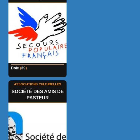
Dole
(
39
)
ASSOCIATIONS CULTURELLES
SOCIÉTÉ DES AMIS DE
PASTEUR