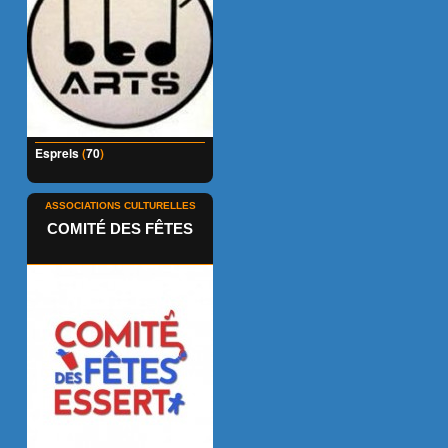
Esprels
(
70
)
ASSOCIATIONS CULTURELLES
COMITÉ DES FÊTES