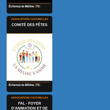
Échenoz-la-Méline
(
70
)
ASSOCIATIONS CULTURELLES
COMITÉ DES FÊTES
Échenoz-la-Méline
(
70
)
ASSOCIATIONS CULTURELLES
FAL - FOYER
D'ANIMATION ET DE