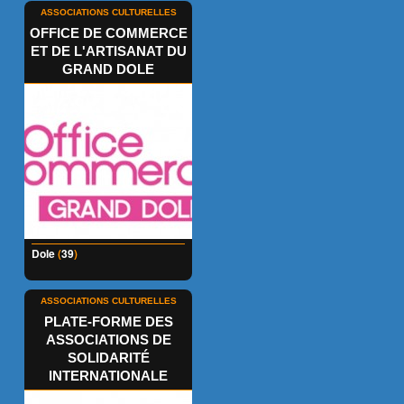
ASSOCIATIONS CULTURELLES
OFFICE DE COMMERCE
ET DE L'ARTISANAT DU
GRAND DOLE
Dole
(
39
)
ASSOCIATIONS CULTURELLES
PLATE-FORME DES
ASSOCIATIONS DE
SOLIDARITÉ
INTERNATIONALE