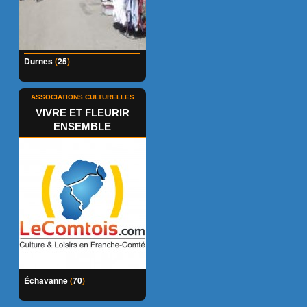
Durnes
(
25
)
ASSOCIATIONS CULTURELLES
VIVRE ET FLEURIR
ENSEMBLE
Échavanne
(
70
)