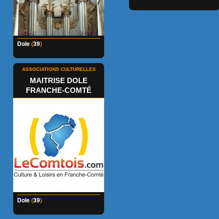
Dole
(
39
)
ASSOCIATIONS CULTURELLES
MAITRISE DOLE
FRANCHE-COMTÉ
Dole
(
39
)