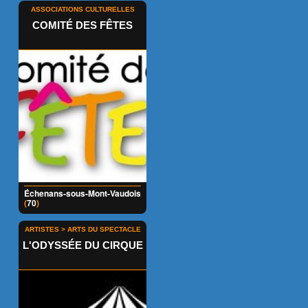
ASSOCIATIONS CULTURELLES
COMITÉ DES FÊTES
Échenans-sous-Mont-Vaudois
(
70
)
ARTISTES > ARTS DU SPECTACLE
L'ODYSSÉE DU CIRQUE