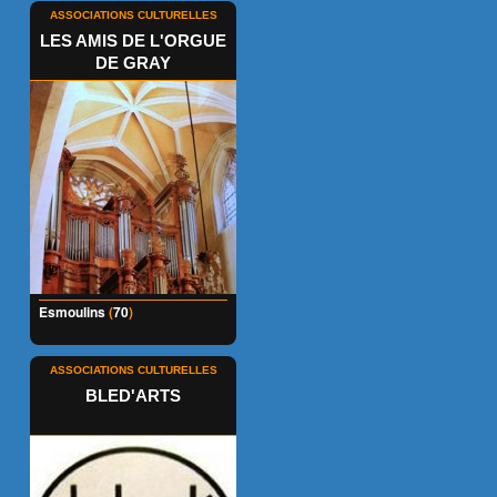
ASSOCIATIONS CULTURELLES
LES AMIS DE L'ORGUE
DE GRAY
Esmoulins
(
70
)
ASSOCIATIONS CULTURELLES
BLED'ARTS