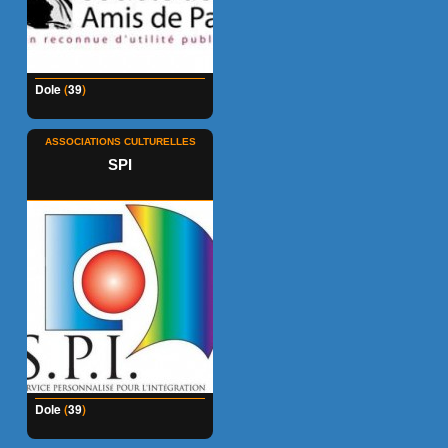
Dole
(
39
)
ASSOCIATIONS CULTURELLES
SPI
Dole
(
39
)