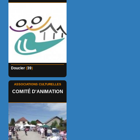
Doucier
(
39
)
ASSOCIATIONS CULTURELLES
COMITÉ D'ANIMATION