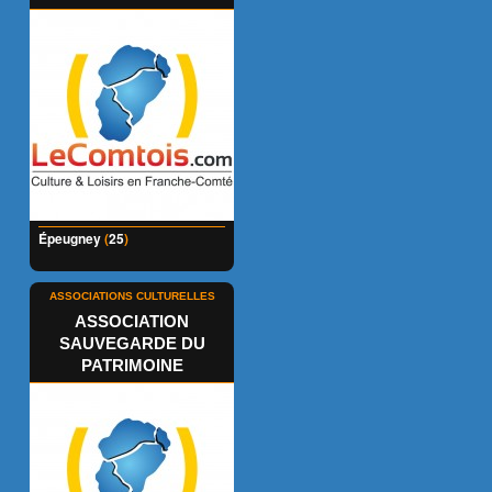
Épeugney
(
25
)
ASSOCIATIONS CULTURELLES
ASSOCIATION
SAUVEGARDE DU
PATRIMOINE