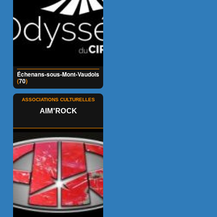
Échenans-sous-Mont-Vaudois
(
70
)
ASSOCIATIONS CULTURELLES
AIM'ROCK