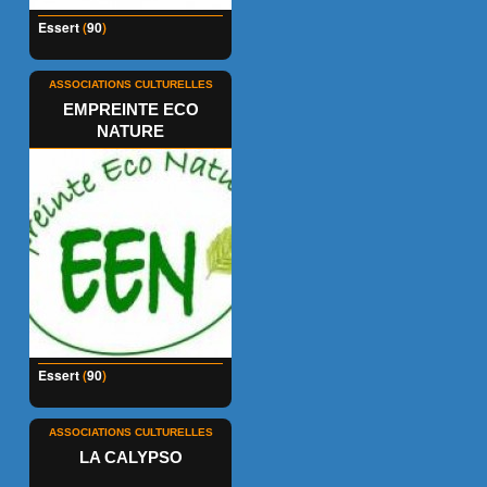
Essert
(
90
)
ASSOCIATIONS CULTURELLES
EMPREINTE ECO
NATURE
Essert
(
90
)
ASSOCIATIONS CULTURELLES
LA CALYPSO