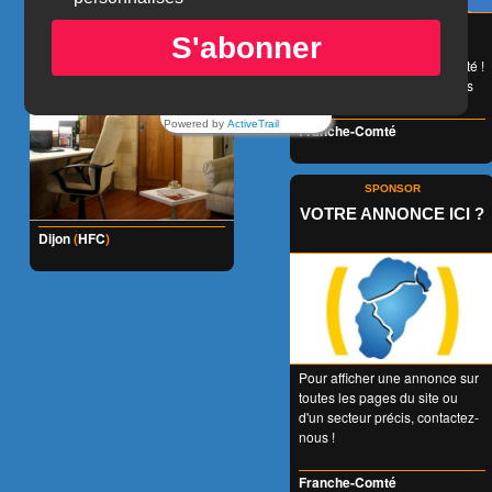
😉 LA carte de réduction
S'abonner
accessible à tous et valable
1 an entier en Franche-Comté !
👍 + de 350 Partenaires dans
tous les domaines !
Powered by
ActiveTrail
Franche-Comté
SPONSOR
VOTRE ANNONCE ICI ?
Dijon
(
HFC
)
Pour afficher une annonce sur
toutes les pages du site ou
d'un secteur précis, contactez-
nous !
Franche-Comté