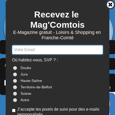
Recevez le 
3872
Actualités
Mag'Comtois
7870
Structures
Abonnement Mag'Comtois
E-Magazine gratuit - Loisirs & Shopping en 
Franche-Comté
LeComtois.com - Culture & loisirs en
(
ACTUALITÉS
)
(
ANNUAIRE
)
(
MON COMPTE
)
Franche-Comté
Où habitez-vous, SVP ? :
Artisanat
> Hors Franche-
À LA UNE
Doubs
Comté (HFC)
Jura
SERVICES
Haute-Saône
OFFREZ(-VOUS)
Territoire-de-Belfort
LE PASS'COMTOIS !
Suisse
Autre
ARTISTES > ARTS PLASTIQUES
ATELIER FAUX FINISH
J’accepte les pixels de suivi pour des e-mails
personnalisés