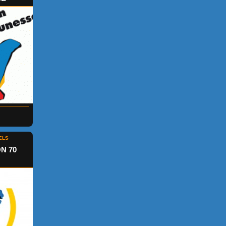
ELS
N 70