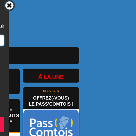
té
À LA UNE
SERVICES
OFFREZ(-VOUS)
ELS
LE PASS'COMTOIS !
É DE
S HAUTS
SAÔNE
)