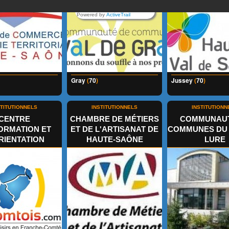
Powered by
ActiveTrail
Gray
(
70
)
Jussey
(
70
)
STITUTIONNELS
INSTITUTIONNELS
INSTITUTIONN
CENTRE
CHAMBRE DE MÉTIERS
COMMUNAUT
FORMATION ET
ET DE L'ARTISANAT DE
COMMUNES DU 
RIENTATION
HAUTE-SAÔNE
LURE