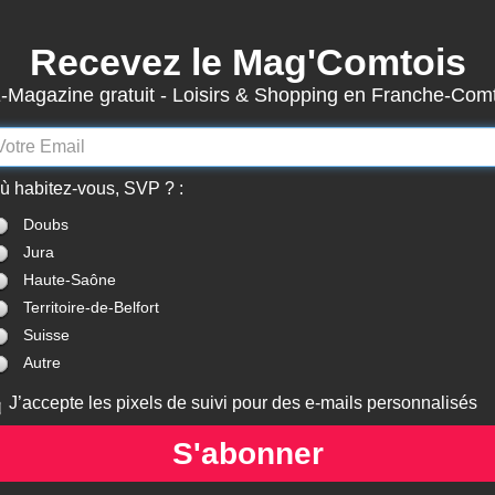
Recevez le Mag'Comtois
3863
Actualités
-Magazine gratuit - Loisirs & Shopping en Franche-Com
7867
Structures
Abonnement Mag'Comtois
LeComtois.com - Culture & loisirs en
ù habitez-vous, SVP ? :
(
ACTUALITÉS
)
(
ANNUAIRE
)
(
MON COMPTE
)
Franche-Comté
Doubs
Jura
stitutionnels
> Haute-Saône (70)
Haute-Saône
Territoire-de-Belfort
Suisse
Autre
STITUTIONNELS
INSTITUTIONNELS
INSTITUTIONN
E HAUTE-SAÔNE
COMMUNAUTÉ DE
COMMUNAUT
J’accepte les pixels de suivi pour des e-mails personnalisés
COMMUNES DU VAL DE
COMMUNES DE
GRAY
DU VAL DE 
S'abonner
(CCHVS