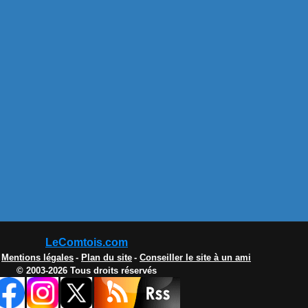
LeComtois.com
-
Mentions légales
-
Plan du site
-
Conseiller le site à un ami
© 2003-2026 Tous droits réservés