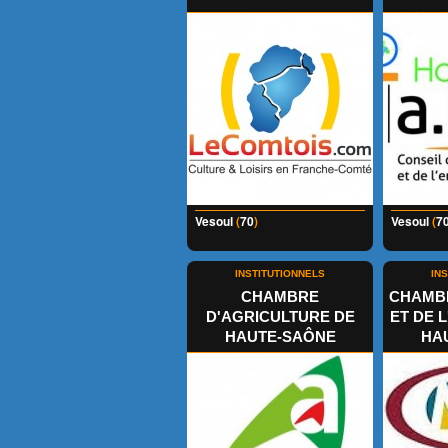
Vesoul
(
70
)
Vesoul
(
7
INSTITUTIONNELS
IN
CHAMBRE
CHAMBR
D'AGRICULTURE DE
ET DE 
HAUTE-SAÔNE
HA