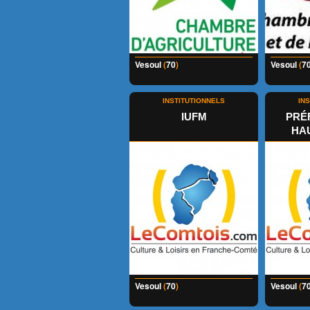
Vesoul
(
70
)
Vesoul
(
7
INSTITUTIONNELS
IN
IUFM
PRÉ
HA
Vesoul
(
70
)
Vesoul
(
7