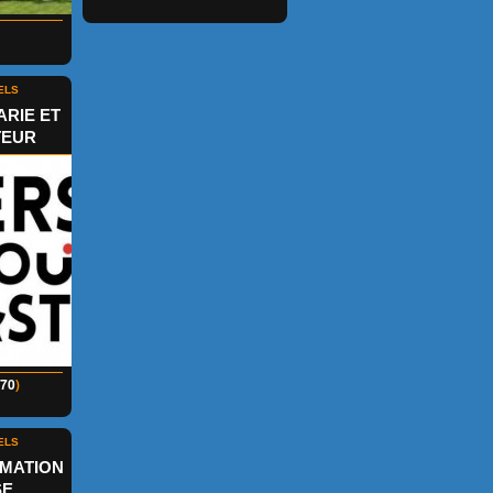
ELS
ARIE ET
TEUR
70
)
ELS
RMATION
SE