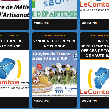
0
)
Vesoul
(
70
)
Vesoul
(
70
)
STITUTIONNELS
INSTITUTIONNELS
INSTITUTIONN
FECTURE DE
SYNDICAT DU GRUYÈRE
UNION
UTE-SAÔNE
DE FRANCE
DÉPARTEMENT
OFFICES DE T
DE HAUTE-
0
)
Vesoul
(
70
)
Vesoul
(
70
)