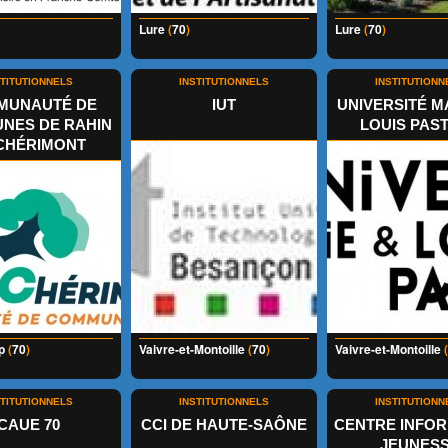
Lure
(
70
)
Lure
(
70
)
STITUTIONNELS
INSTITUTIONNELS
INSTITUTIONN
MUNAUTÉ DE
IUT
UNIVERSITÉ M
NES DE RAHIN
LOUIS PAS
CHÉRIMONT
p
(
70
)
Vaivre-et-Montoille
(
70
)
Vaivre-et-Montoille
(
STITUTIONNELS
INSTITUTIONNELS
INSTITUTIONN
CAUE 70
CCI DE HAUTE-SAÔNE
CENTRE INFO
JEUNES