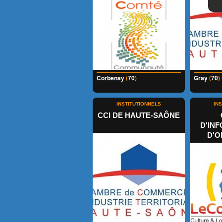
Corbenay
(
70
)
Gray
(
70
)
INSTITUTIONNELS
IN
CCI DE HAUTE-SAÔNE
D'IN
D'O