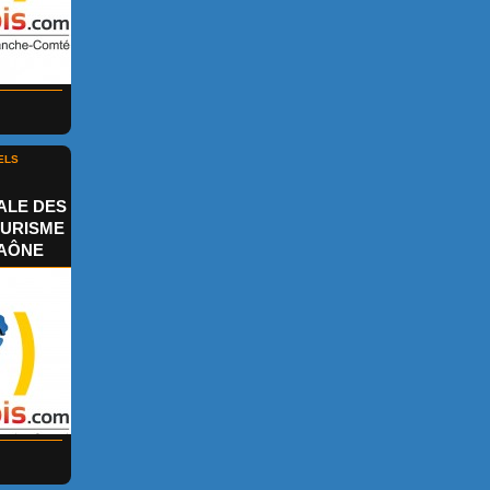
ELS
ALE DES
OURISME
SAÔNE