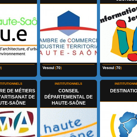
0
)
Vesoul
(
70
)
Vesoul
(
70
)
STITUTIONNELS
INSTITUTIONNELS
INSTITUTIONN
E DE MÉTIERS
CONSEIL
DESTINATIO
L'ARTISANAT DE
DÉPARTEMENTAL DE
UTE-SAÔNE
HAUTE-SAÔNE