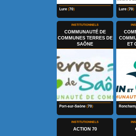
Lure
(
70
)
Lure
(
70
)
INSTITUTIONNELS
IN
COMMUNAUTÉ DE
COM
COMMUNES TERRES DE
COMMU
SAÔNE
ET 
Port-sur-Saône
(
70
)
Roncham
INSTITUTIONNELS
IN
ACTION 70